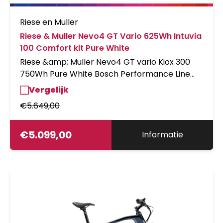
Riese en Muller
Riese & Muller Nevo4 GT Vario 625Wh Intuvia
100 Comfort kit Pure White
Riese &amp; Muller Nevo4 GT vario Kiox 300
750Wh Pure White Bosch Performance Line
CX, PowerTube, Enviolo, belt
Vergelijk
€
5.649,00
€
5.099,00
Informatie