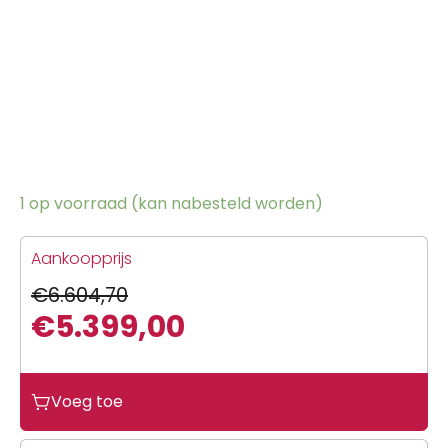
1 op voorraad (kan nabesteld worden)
Aankoopprijs
€
6.604,70
€
5.399,00
Oorspronkelijke
Huidige
prijs
prijs
Voeg toe
was:
is:
€6.604,70.
€5.399,00.