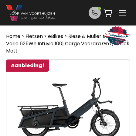
Ga naar de inhoud
Home
>
Fietsen
>
eBikes
> Riese & Muller Multitinker
Vario 625Wh Intuvia 100| Cargo Voordra Grey/Black
Matt
Aanbieding!