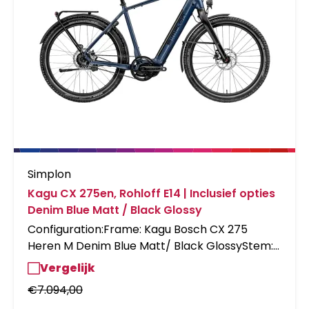
Simplon
Kagu CX 275en, Rohloff E14 | Inclusief opties
Denim Blue Matt / Black Glossy
Configuration:Frame: Kagu Bosch CX 275
Heren M Denim Blue Matt/ Black GlossyStem:
Ergotec Swell R-Ahead VorbauSpacers: 40mm
Vergelijk
Spacers AlloyBrakes: Mag.
€
7.094,00
MT4;PM7;PM6;180/180;CL/4H;RODisplay: