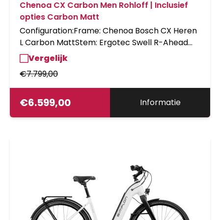
Chenoa CX Carbon Men Rohloff | Inclusief
opties Carbon Matt
Configuration:Frame: Chenoa Bosch CX Heren
L Carbon MattStem: Ergotec Swell R-Ahead
VorbauSpacers: 40mm Spacer Stemcover
Vergelijk
AcrosShiftcomponents: Rohloff
€
7.799,00
R14;mechanisch;Riemen;CHP-BES3Brakes:
MT4;PM7;PM7;180/180;CL/4H;RODisplay: BES3
Kiox 300Chain guard: RiemenSch.A08-50T-
€
6.599,00
Informatie
RL54.7-Gen4-CA