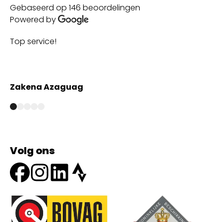
Gebaseerd op 146 beoordelingen
Powered by
Top service!
Th
wi
Zakena Azaguag
A
Volg ons
Onze partners