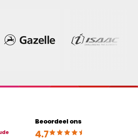
Beoordeel ons
4.7
Beoordeeld met 4.7 uit 5
ude