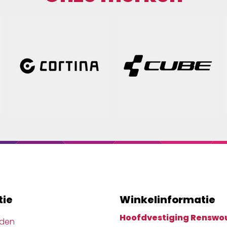
tie
Winkelinformatie
Hoofdvestiging Renswo
jden