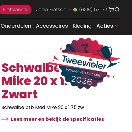
Fietslease
Joop Fietsen
(0318) 571 761
Onderdelen
Accessoires
Kleding
Acties
Schwalbe btb Mad
Mike 20 x 1.75 zw
Zwart
Schwalbe btb Mad Mike 20 x 1.75 zw
Lees meer en bekijk de specificaties