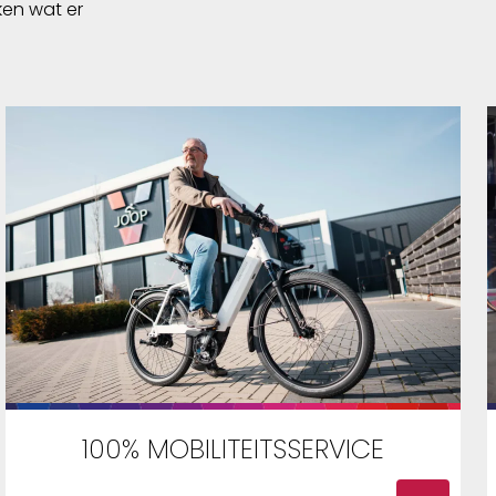
ken wat er
 Zo past
band met
fmeting
h en voor
62mm. Als
olledig
oge
 jaren
100% MOBILITEITSSERVICE