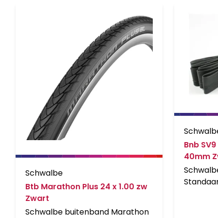
Schwalb
Bnb SV9 2
40mm Z
Schwalb
Schwalbe
Standaar
Btb Marathon Plus 24 x 1.00 zw
SV9/47-5
Zwart
28-541, 
Schwalbe buitenband Marathon
binnenba