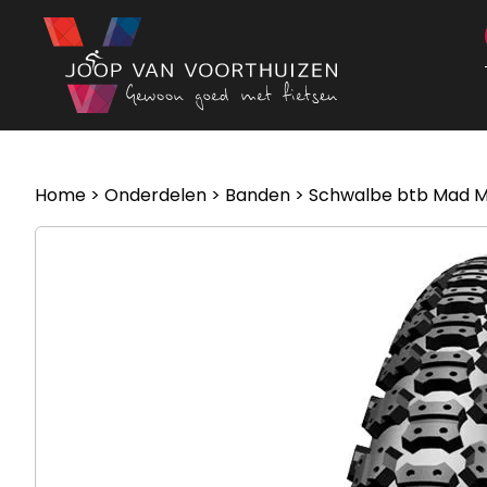
Ga naar de inhoud
Home
>
Onderdelen
>
Banden
> Schwalbe btb Mad Mi