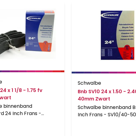
e
Schwalbe
4 x 1 1/8 - 1.75 fv
Bnb SV10 24 x 1.50 - 2.4
wart
40mm Zwart
e binnenband
Schwalbe binnenband B
d 24 Inch Frans -
Inch Frans - SV10/40-50
07, 28-540, 37-540,
507, 50-507, 54-507, 57
37-541. De Schwalbe
62-507. . De Schwalbe
nden zijn betrouwbaar.