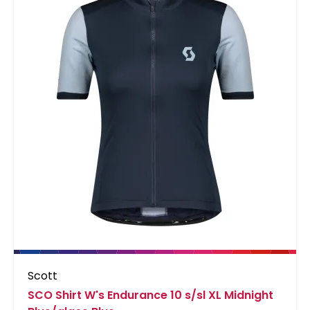
Scott
SCO Shirt W's Endurance 10 s/sl XL Midnight