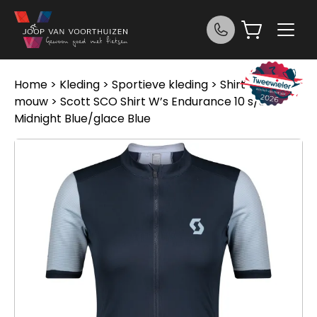
Ga naar de inhoud
Home
>
Kleding
>
Sportieve kleding
>
Shirt korte
mouw
> Scott SCO Shirt W’s Endurance 10 s/sl
Midnight Blue/glace Blue