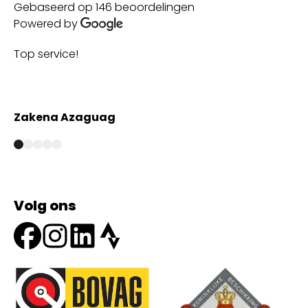
Gebaseerd op 146 beoordelingen
Powered by
Top service!
Th
wi
Zakena Azaguag
A
Volg ons
Onze partners