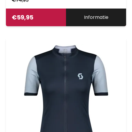
€
74,95
€
59,95
Informatie