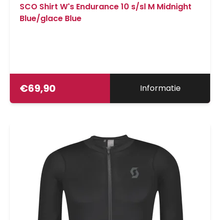
SCO Shirt W's Endurance 10 s/sl M Midnight
Blue/glace Blue
€
69,90
Informatie