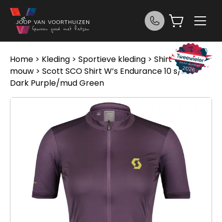
Ga naar de inhoud
Home
>
Kleding
>
Sportieve kleding
>
Shirt korte
mouw
> Scott SCO Shirt W’s Endurance 10 s/sl S
Dark Purple/mud Green