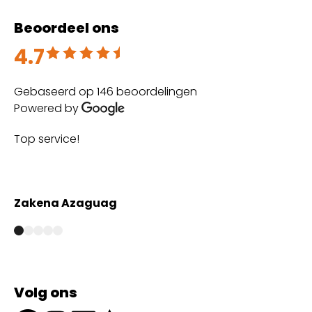
Beoordeel ons
4.7
Beoordeeld met 4.7 uit 5
Gebaseerd op 146 beoordelingen
Powered by
Top service!
Th
wi
Zakena Azaguag
A
Volg ons