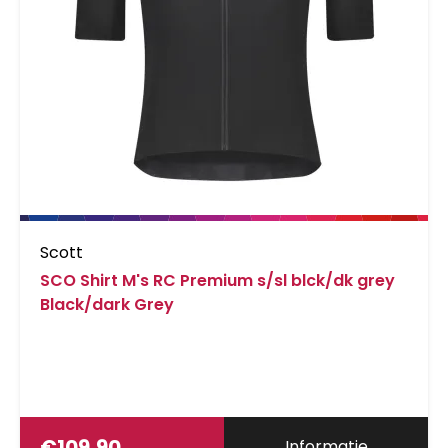
Scott
SCO Shirt M's RC Premium s/sl blck/dk grey
Black/dark Grey
€
109,90
Informatie