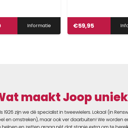
0
€
59,95
Informatie
Inf
Wat maakt Joop uniek
ds 1926 zijn we dé specialist in tweewielers. Lokaal (in Ren
l en omstreken), maar ook ver daarbuiten! We worden er
e helpen en zetten graag nét dat stapje extra om te berei