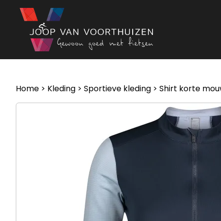
Ga naar de inhoud
Home
>
Kleding
>
Sportieve kleding
>
Shirt korte mo