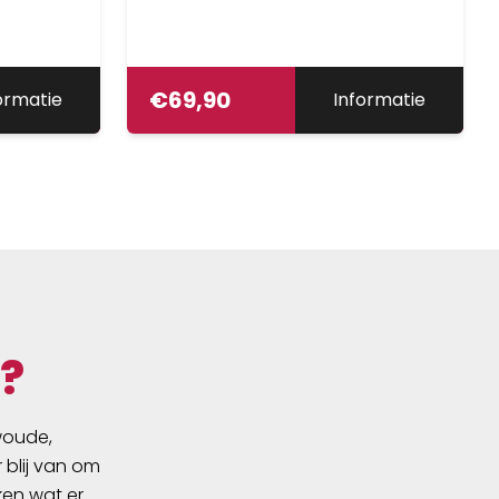
€
69,90
ormatie
Informatie
?
swoude,
 blij van om
ken wat er