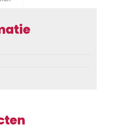
matie
cten