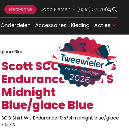
Fietslease
Joop Fietsen
(0318) 571 761
Onderdelen
Accessoires
Kleding
Acties
/glace Blue
Scott SCO Shirt W’s
Endurance 10 s/sl S
Midnight
Blue/glace Blue
SCO Shirt W's Endurance 10 s/sl midnight blue/glace
blue S