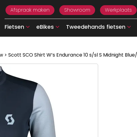
Afspraak maken
Showroom
Werkplaats
Fietsen
eBikes
Tweedehands fietsen
uw
> Scott SCO Shirt W’s Endurance 10 s/sl S Midnight Blue