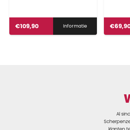
€
109,90
€
69,9
Informatie
Al sin
Scherpenzee
klanten t