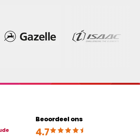
Beoordeel ons
4.7
Beoordeeld met 4.7 uit 5
ude