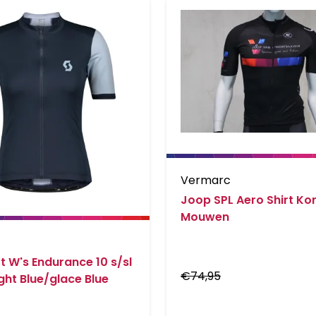
Vermarc
Joop SPL Aero Shirt Ko
Mouwen
t W's Endurance 10 s/sl
€
74,95
ght Blue/glace Blue