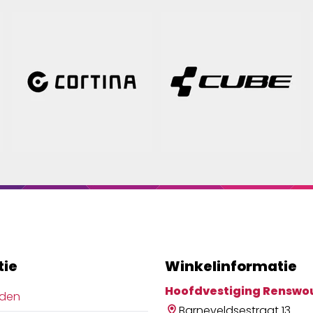
tie
Winkelinformatie
Hoofdvestiging Renswo
jden
Barneveldsestraat 13