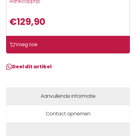
Aankoopprijs
€
129,90
Scott
Voeg toe
SCO
Shoe
Road
Deel dit artikel
Comp
Boa
mt
bk/silver
Aanvullende informatie
Matt
Black/silver
aantal
Contact opnemen