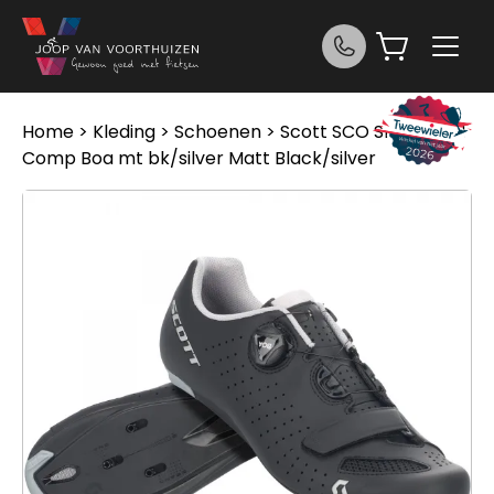
Ga naar de inhoud
Home
>
Kleding
>
Schoenen
> Scott SCO Shoe Road
Comp Boa mt bk/silver Matt Black/silver