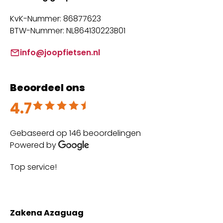
KvK-Nummer: 86877623
BTW-Nummer: NL864130223B01
info@joopfietsen.nl
Beoordeel ons
4.7
Beoordeeld met 4.7 uit 5
Gebaseerd op 146 beoordelingen
Powered by
Top service!
Th
wi
Zakena Azaguag
A