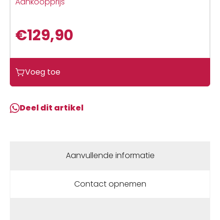
Aankoopprijs
€
129,90
Scott
Voeg toe
SCO
Shoe
W's
Deel dit artikel
Mtb
Comp
Boa
Black/light
Aanvullende informatie
Blue
aantal
Contact opnemen