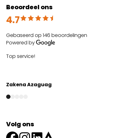
Beoordeel ons
4.7
Beoordeeld met 4.7 uit 5
Gebaseerd op 146 beoordelingen
Powered by
Top service!
Th
wi
Zakena Azaguag
A
Volg ons