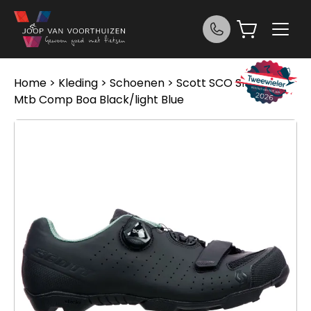
Ga naar de inhoud
Home
>
Kleding
>
Schoenen
> Scott SCO Shoe W’s
Mtb Comp Boa Black/light Blue