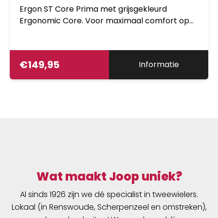
Ergon ST Core Prima met grijsgekleurd
Ergonomic Core. Voor maximaal comfort op
lange afstanden. De ST Core ondersteunt de
natuurlijke bekkenbewegingen tijdens het
fietsen. Het anatomisch aangepaste
€
149,95
Informatie
zitgedeelte is geoptimaliseerd in uitgebreide
testen. In detail afgestemd op de behoeften
en vereisten van toer en e-bikers. Maat S/M:
9-12 cm. 44040007
Wat maakt Joop uniek?
Al sinds 1926 zijn we dé specialist in tweewielers.
Lokaal (in Renswoude, Scherpenzeel en omstreken),