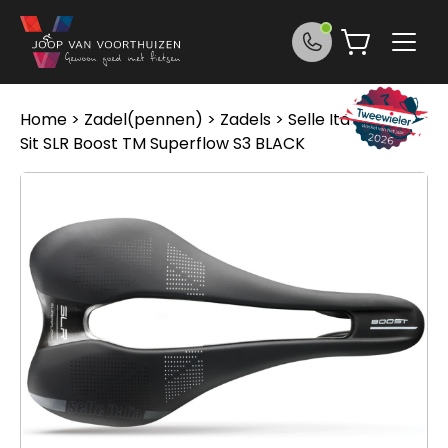
Ga naar de inhoud
Home
>
Zadel(pennen)
>
Zadels
> Selle Italia Zadel
Sit SLR Boost TM Superflow S3 BLACK