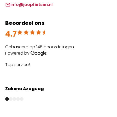
info@joopfietsen.nl
Beoordeel ons
4.7
Beoordeeld met 4.7 uit 5
Gebaseerd op 146 beoordelingen
Powered by
Top service!
Th
wi
Zakena Azaguag
A