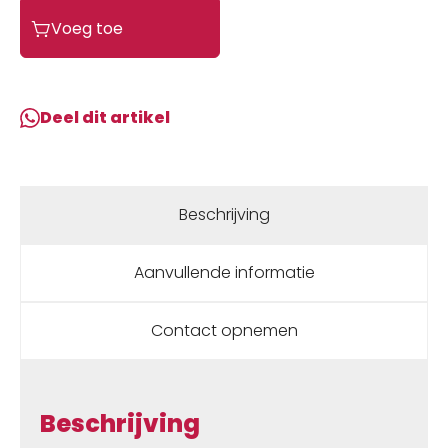
Shimano
Voeg toe
CASSETTE
105
5700
10
Deel dit artikel
SPEED
11-
25
Zilver
Beschrijving
aantal
Aanvullende informatie
Contact opnemen
Beschrijving