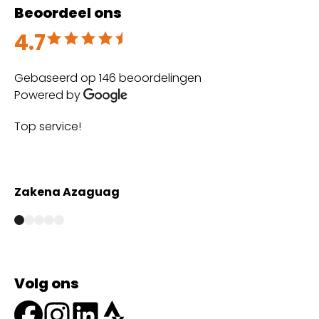
Beoordeel ons
4.7
Beoordeeld met 4.7 uit 5
Gebaseerd op 146 beoordelingen
Powered by
Top service!
Th
wi
Zakena Azaguag
A
Volg ons