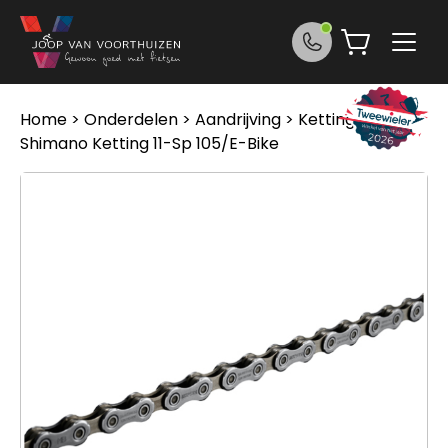
Ga naar de inhoud
Home
>
Onderdelen
>
Aandrijving
>
Kettingen
>
Shimano Ketting 11-Sp 105/E-Bike