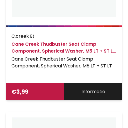
C.creek Et
Cane Creek Thudbuster Seat Clamp
Component, Spherical Washer, M5 LT + ST LT
Zwart
Cane Creek Thudbuster Seat Clamp
Component, Spherical Washer, M5 LT + ST LT
€
3,99
Informatie