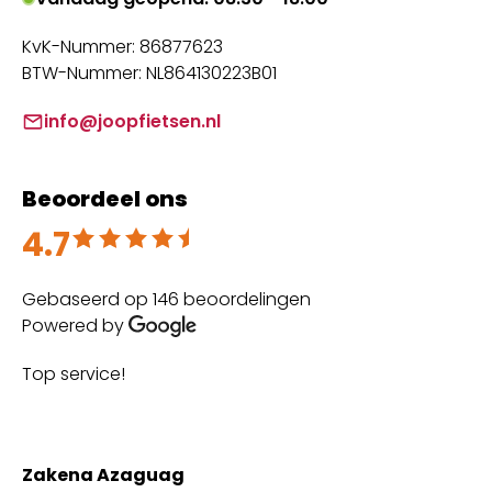
KvK-Nummer: 86877623
BTW-Nummer: NL864130223B01
info@joopfietsen.nl
Beoordeel ons
4.7
Beoordeeld met 4.7 uit 5
Gebaseerd op 146 beoordelingen
Powered by
Top service!
Th
wi
Zakena Azaguag
A