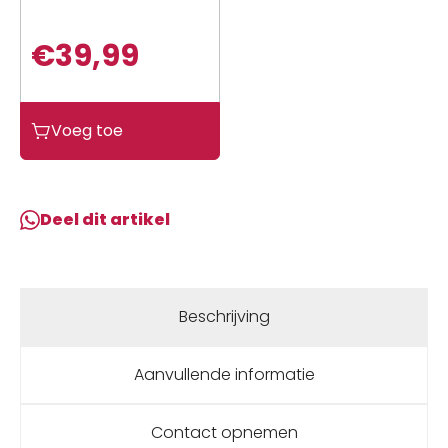
€
39,99
Shimano
Voeg toe
Ketting
11-
Sp
105/E-
Deel dit artikel
Bike
aantal
Beschrijving
Aanvullende informatie
Contact opnemen