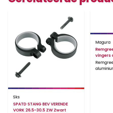
Magura
Remgree
vingers 
hendel, 
Remgree
aluminiu
vanaf MJ
Sks
SPATD STANG BEV VERENDE
VORK 26.5-30.5 ZW Zwart