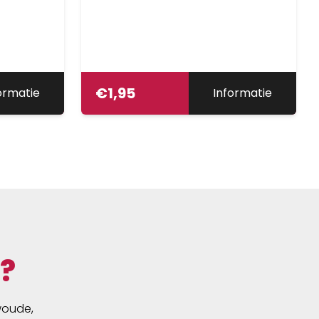
€
1,95
ormatie
Informatie
?
swoude,