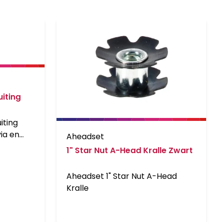
iting
en 1 x
iting
ia en
Aheadset
1" Star Nut A-Head Kralle Zwart
Aheadset 1" Star Nut A-Head
Kralle