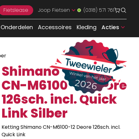
Fietslease
Joop Fietsen
(0318) 571 761
Onderdelen
Accessoires
Kleding
Acties
ber
Shimano Ketting
CN-M6100-12 Deore
126sch. incl. Quick
Link Silber
Ketting Shimano CN-M6100-12 Deore 126sch. incl.
Quick Link