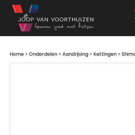
Ga naar de inhoud
Home
>
Onderdelen
>
Aandrijving
>
Kettingen
> Shima