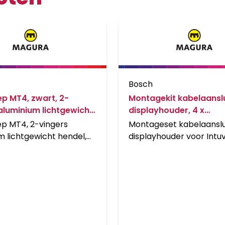
Bosch
p MT4, zwart, 2-
Montagekit kabelaanslu
aluminium lichtgewicht
displayhouder, 4 x
zwart, vanaf MJ (VE
bevestigingsschroeven 
p MT4, 2-vingers
Montageset kabelaanslu
m lichtgewicht hendel,
displayhouder voor Intuv
2015 zwart (VE = 1 stuk)
Nyon (BUI275)