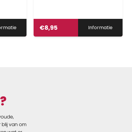
€
8,95
ormatie
Informatie
?
swoude,
 blij van om