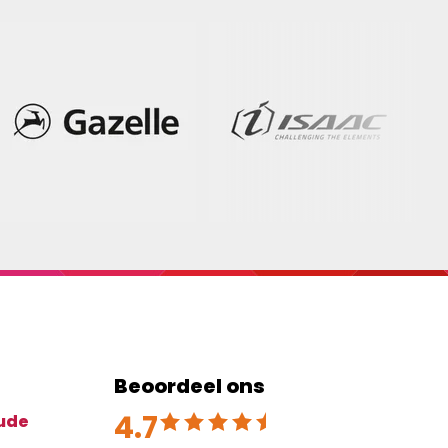
Beoordeel ons
4.7
Beoordeeld met 4.7 uit 5
ude