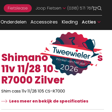
Fietslease
Joop Fietsen
(0318) 571 761
Onderdelen
Accessoires
Kleding
Acties
Shimano Shim cass
11v 11/28 105 CS-
R7000 Zilver
Shim cass 11v 11/28 105 CS-R7000
Lees meer en bekijk de specificaties