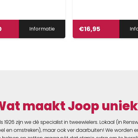
0
€
16,95
Informatie
Inf
Wat maakt Joop uniek
ds 1926 zijn we dé specialist in tweewielers. Lokaal (in Ren
l en omstreken), maar ook ver daarbuiten! We worden er