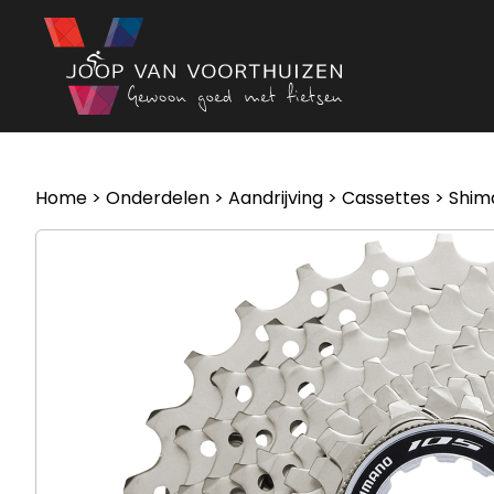
Ga naar de inhoud
Home
>
Onderdelen
>
Aandrijving
>
Cassettes
> Shima