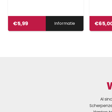
€
5,99
€
65,0
Informatie
Al sin
Scherpenzee