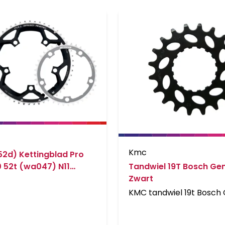
Kmc
52d) Kettingblad Pro
Tandwiel 19T Bosch Gen
0 52t (wa047) N11
Zwart
KMC tandwiel 19t Bosch 