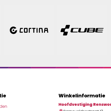
tie
Winkelinformatie
Hoofdvestiging Renswo
jden