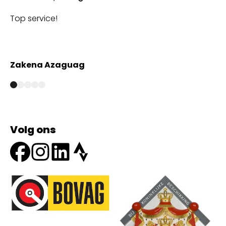
Top service!
Th
wi
Zakena Azaguag
A
Volg ons
Onze partners