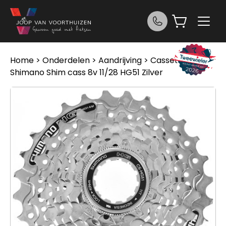
Ga naar de inhoud
Home
>
Onderdelen
>
Aandrijving
>
Cassettes
>
Shimano Shim cass 8v 11/28 HG51 Zilver