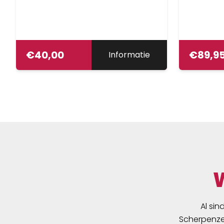
€
40,00
€
89,9
Informatie
Al sin
Scherpenzee