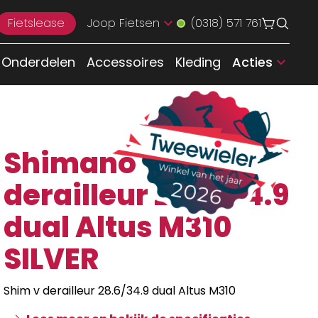
Fietslease
Joop Fietsen
(0318) 571 761
Onderdelen
Accessoires
Kleding
Acties
Shimano Shim v
derailleur 28.6/34.9
dual Altus M310
SILVER
Shim v derailleur 28.6/34.9 dual Altus M310