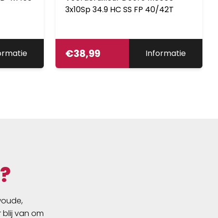
3x10Sp 34.9 HC SS FP 40/42T
€
38,99
ormatie
Informatie
?
swoude,
 blij van om