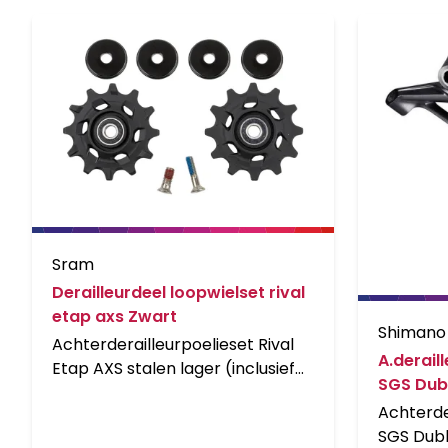
Sram
Derailleurdeel loopwielset rival
etap axs Zwart
Shimano
Achterderailleurpoelieset Rival
A.derail
Etap AXS stalen lager (inclusief
SGS Dub
12T bovenste en 12T onderste
Achterde
pulleys, 18,5 mm en 12,9 mm
SGS Dub
stalen schroeven).