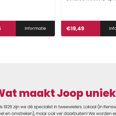
5
€
19,49
Informatie
Inf
Wat maakt Joop uniek
ds 1926 zijn we dé specialist in tweewielers. Lokaal (in Ren
l en omstreken), maar ook ver daarbuiten! We worden er