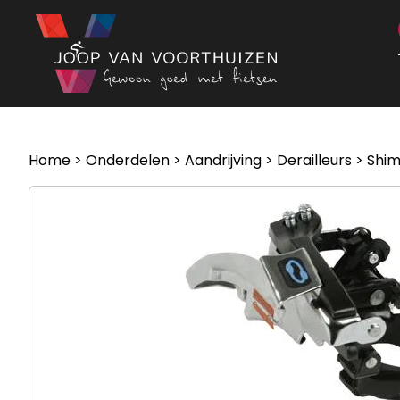
Ga naar de inhoud
Home
>
Onderdelen
>
Aandrijving
>
Derailleurs
> Shim