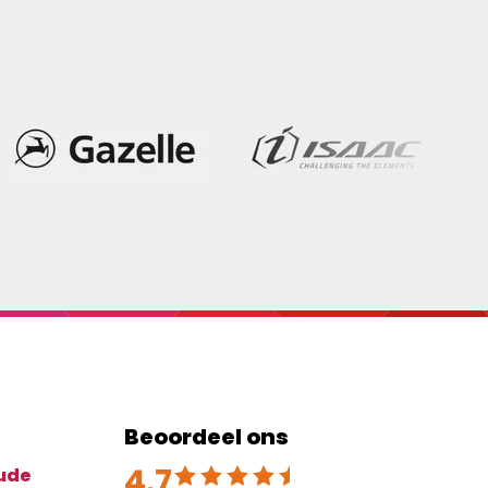
Beoordeel ons
4.7
Beoordeeld met 4.7 uit 5
ude