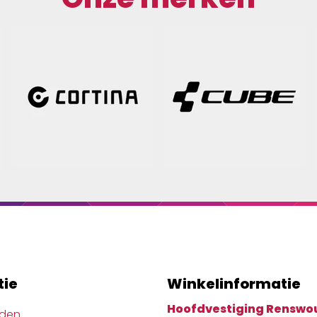
tie
Winkelinformatie
Hoofdvestiging Renswo
jden