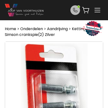
Ga naar de inhoud
Home
>
Onderdelen
>
Aandrijving
>
Kettingen
>
Simson crankspie(2) Zilver