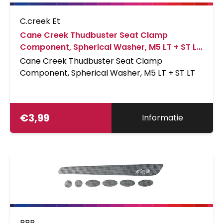
C.creek Et
Cane Creek Thudbuster Seat Clamp
Component, Spherical Washer, M5 LT + ST LT
Zwart
Cane Creek Thudbuster Seat Clamp
Component, Spherical Washer, M5 LT + ST LT
€
3,99
Informatie
BBB