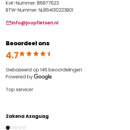
KvK-Nummer: 86877623
BTW-Nummer: NL864130223B01
info@joopfietsen.nl
Beoordeel ons
4.7
Beoordeeld met 4.7 uit 5
Gebaseerd op 146 beoordelingen
Powered by
Top service!
Th
wi
Zakena Azaguag
A