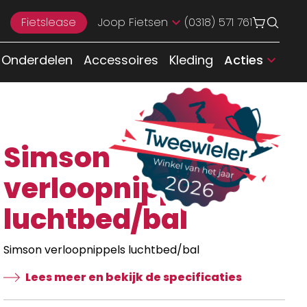
Fietslease
Joop Fietsen
(0318) 571 761
Onderdelen
Accessoires
Kleding
Acties
Simson
verloopnippels
luchtbed/bal
Simson verloopnippels luchtbed/bal
Lees meer en bekijk de specificaties