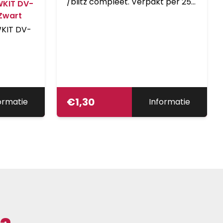
/blitz compleet. Verpakt per 25
KIT DV-
stuks.
Zwart
KIT DV-
€
1,30
ormatie
Informatie