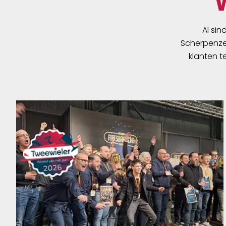
Al sin
Scherpenzee
klanten t