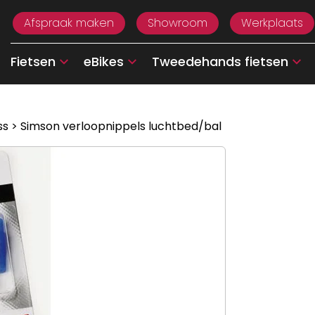
Afspraak maken
Showroom
Werkplaats
Fietsen
eBikes
Tweedehands fietsen
ss
> Simson verloopnippels luchtbed/bal