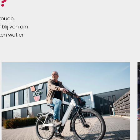
?
swoude,
 blij van om
ken wat er