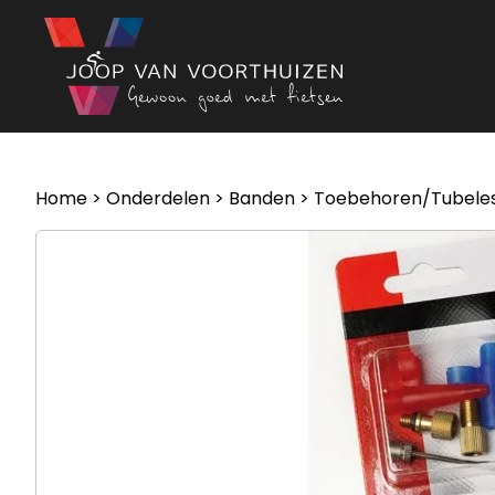
Ga naar de inhoud
Home
>
Onderdelen
>
Banden
>
Toebehoren/Tubele