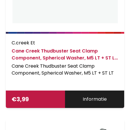
C.creek Et
Cane Creek Thudbuster Seat Clamp
Component, Spherical Washer, M5 LT + ST LT
Zwart
Cane Creek Thudbuster Seat Clamp
Component, Spherical Washer, M5 LT + ST LT
€
3,99
Informatie