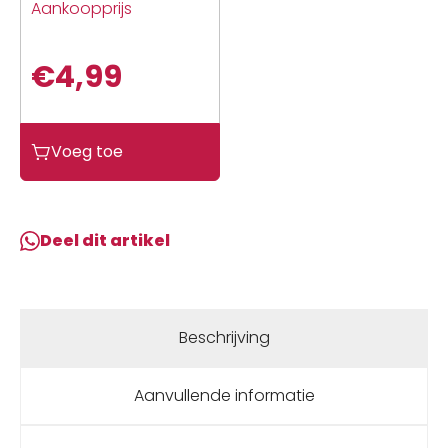
Aankoopprijs
€
4,99
Sks
Voeg toe
SPATD
STANG
BEV
VERENDE
Deel dit artikel
VORK
31.0-
34.5
ZW
Beschrijving
Zwart
aantal
Aanvullende informatie