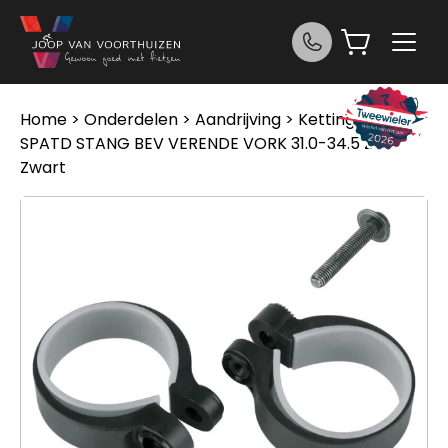
Ga naar de inhoud
Home
>
Onderdelen
>
Aandrijving
>
Kettingen
> Sks
SPATD STANG BEV VERENDE VORK 31.0-34.5 ZW
Zwart