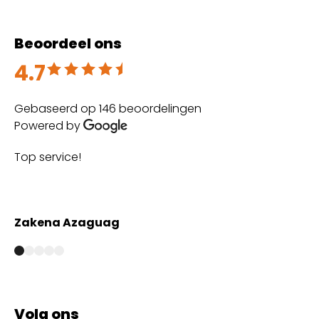
Beoordeel ons
4.7
Beoordeeld met 4.7 uit 5
Gebaseerd op 146 beoordelingen
Powered by
Top service!
Th
wi
Zakena Azaguag
A
Volg ons