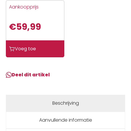
Aankoopprijs
€
59,99
Sp
Voeg toe
Connect
TELEFOONHOUDER
SP
BIKE
Deel dit artikel
BUNDLE
II
SAMSUNG
S20
Beschrijving
Zwart
aantal
Aanvullende informatie