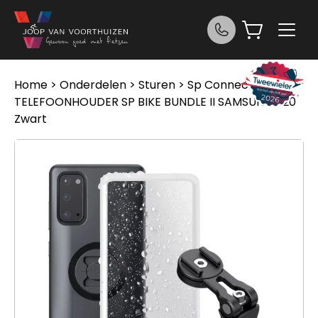
Ga naar de inhoud
Home
>
Onderdelen
>
Sturen
> Sp Connect
TELEFOONHOUDER SP BIKE BUNDLE II SAMSUNG S20
Zwart