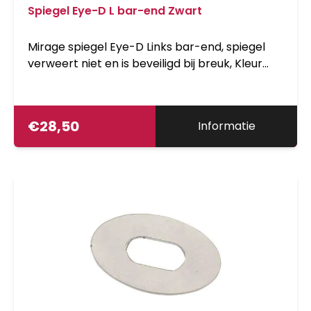
Spiegel Eye-D L bar-end Zwart
Mirage spiegel Eye-D Links bar-end, spiegel
verweert niet en is beveiligd bij breuk, Kleur
glas: blauw vlak glas: vervormt het beeld niet,
Voor montage in het stuur, diameter 14,8 tot
23.0mm
€
28,50
Informatie