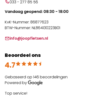
033 - 277 85 56
Vandaag geopend: 08:30 - 18:00
KvK-Nummer: 86877623
BTW-Nummer: NL864130223B01
info@joopfietsen.nl
Beoordeel ons
4.7
Beoordeeld met 4.7 uit 5
Gebaseerd op 146 beoordelingen
Powered by
Top service!
Th
wi