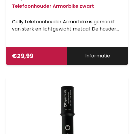
Telefoonhouder Armorbike zwart
Celly telefoonhouder Armorbike is gemaakt
van sterk en lichtgewicht metaal. De houder
kan 360 graden gedraaid worden. Het systeem
kan zonder gereedschap gemonteerd
worden. door de verstelbare klem en
€
29,99
Informatie
verschillende rubberdiktes geschikt voor elke
stuurbocht