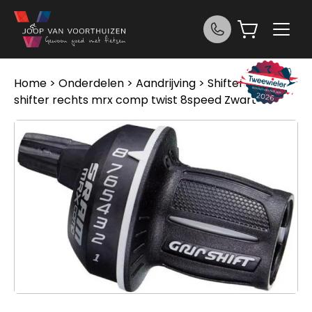
Ga naar de inhoud
Home
>
Onderdelen
>
Aandrijving
>
Shifters
> Sram
shifter rechts mrx comp twist 8speed Zwart