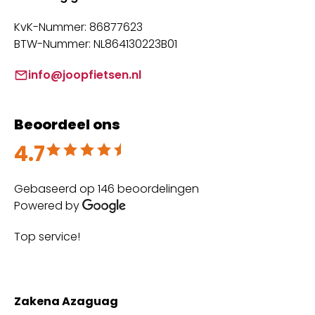
KvK-Nummer: 86877623
BTW-Nummer: NL864130223B01
info@joopfietsen.nl
Beoordeel ons
4.7
Beoordeeld met 4.7 uit 5
Gebaseerd op 146 beoordelingen
Powered by
Top service!
Th
wi
Zakena Azaguag
A