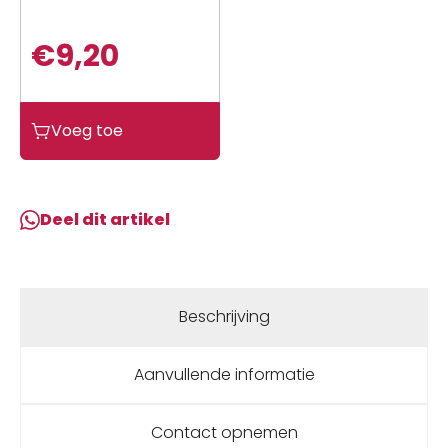
€
9,20
Sym
Voeg toe
TANDWIEL
NOKKENAS
MIO
PEUGEOT
Deel dit artikel
NT
aantal
Beschrijving
Aanvullende informatie
Contact opnemen