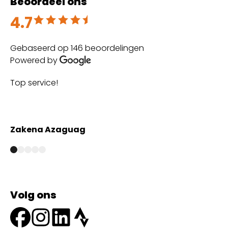
Beoordeel ons
4.7
Beoordeeld met 4.7 uit 5
Gebaseerd op 146 beoordelingen
Powered by
Top service!
Th
wi
Zakena Azaguag
A
Volg ons