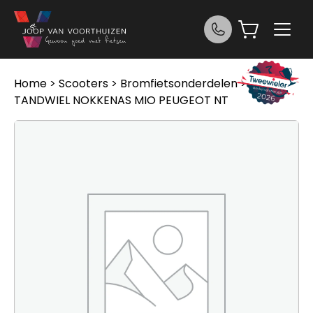
Ga naar de inhoud
Home
>
Scooters
>
Bromfietsonderdelen
> Sym
TANDWIEL NOKKENAS MIO PEUGEOT NT