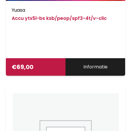
Yuasa
Accu ytx5l-bs ksb/peop/spf3-4t/v-clic
€
69,00
Informatie