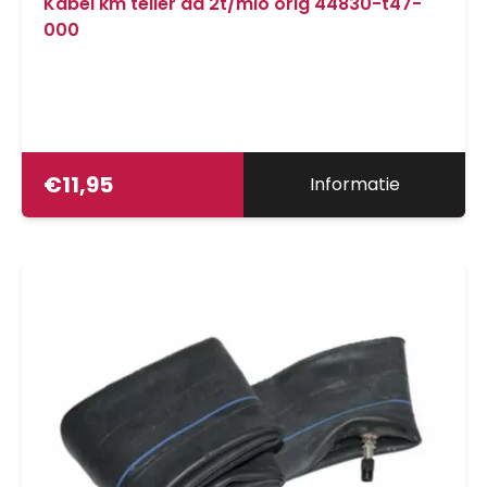
Kabel km teller dd 2t/mio orig 44830-t47-
000
€
11,95
Informatie