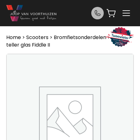
Ga naar de inhoud
Home
>
Scooters
>
Bromfietsonderdelen
> Sym
teller glas Fiddle II