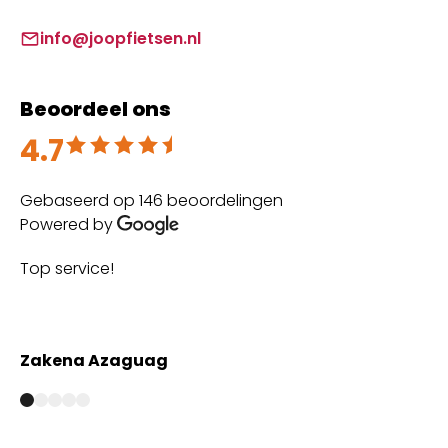
info@joopfietsen.nl
Beoordeel ons
4.7
Beoordeeld met 4.7 uit 5
Gebaseerd op 146 beoordelingen
Powered by
Top service!
Th
wi
Zakena Azaguag
A