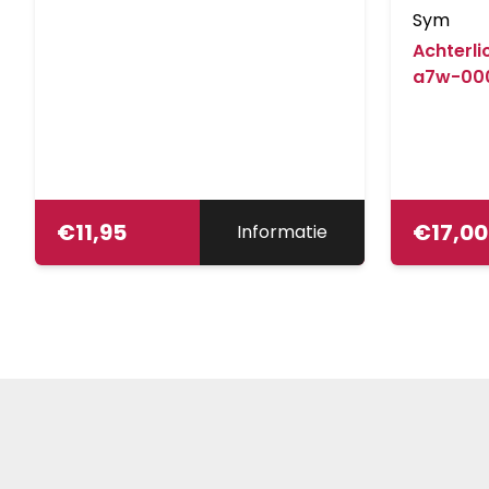
Sym
Achterli
a7w-00
€
11,95
€
17,00
Informatie