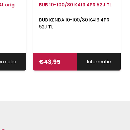
4t orig
BUB 10-100/80 K413 4PR 52J TL
BUB KENDA 10-100/80 K413 4PR
52J TL
€
43,95
ormatie
Informatie