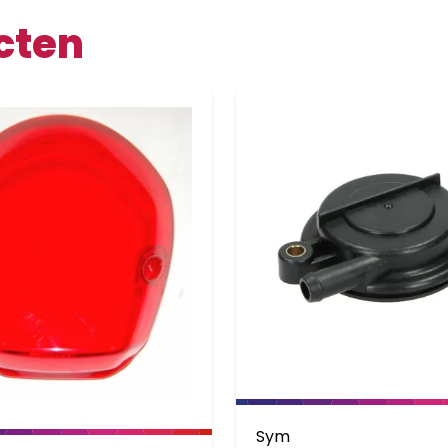
cten
Sym