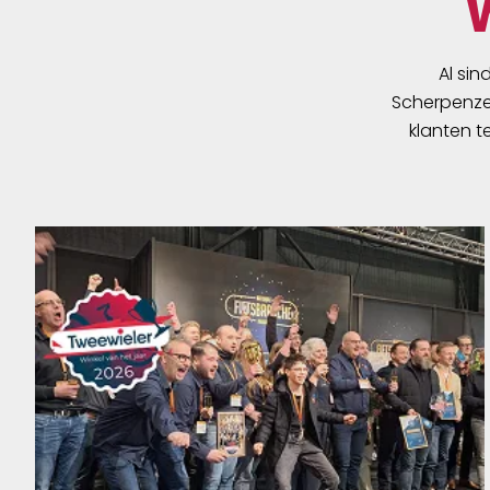
Al sin
Scherpenzee
klanten t