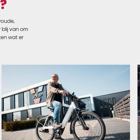
?
swoude,
 blij van om
ken wat er