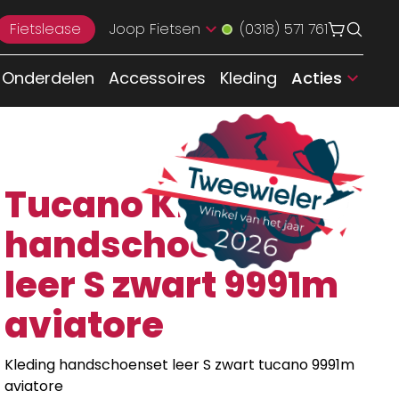
Fietslease
Joop Fietsen
(0318) 571 761
Onderdelen
Accessoires
Kleding
Acties
Tucano Kleding
handschoenset
leer S zwart 9991m
aviatore
Kleding handschoenset leer S zwart tucano 9991m
aviatore