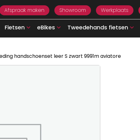
Afspraak maken
Showroom
Werkplaats
Fietsen
eBikes
Tweedehands fietsen
eding handschoenset leer S zwart 9991m aviatore