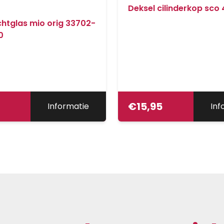
Deksel cilinderkop sco 
chtglas mio orig 33702-
0
€
15,95
Informatie
Inf