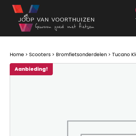
Ga naar de inhoud
Home
>
Scooters
>
Bromfietsonderdelen
> Tucano Kl
Aanbieding!