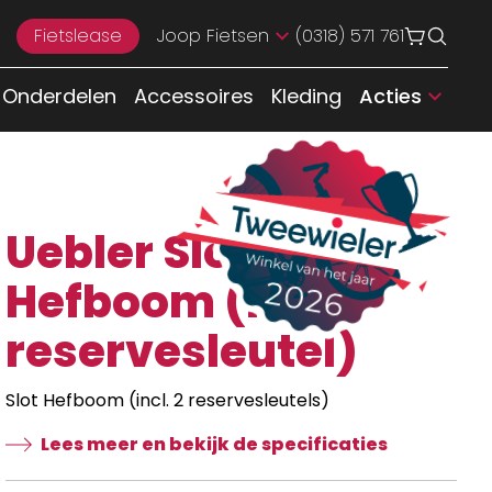
Fietslease
Joop Fietsen
(0318) 571 761
Onderdelen
Accessoires
Kleding
Acties
Uebler Slot
Hefboom (incl.
reservesleutel)
Slot Hefboom (incl. 2 reservesleutels)
Lees meer en bekijk de specificaties