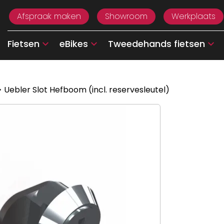
Afspraak maken
Showroom
Werkplaats
Fietsen
eBikes
Tweedehands fietsen
 Uebler Slot Hefboom (incl. reservesleutel)