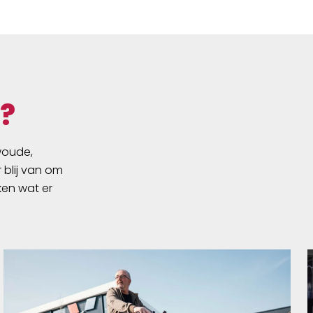
SG3 / SG2
?
swoude,
 blij van om
ken wat er