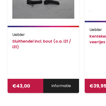
Uebler
Uebler
Kenteken
Sluithendel incl. bout (o.a. i21 /
veertjes 
i31)
€
43,00
€
39,9
Informatie