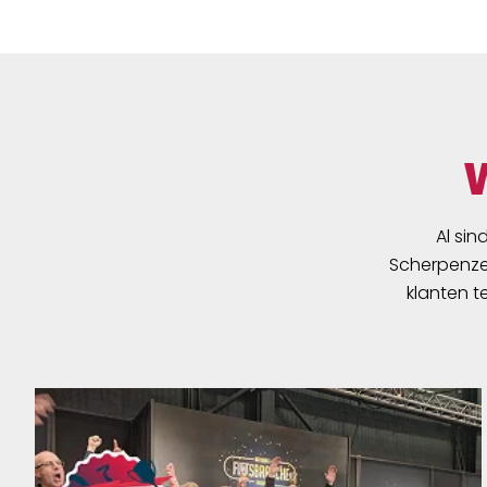
Al sin
Scherpenzee
klanten t