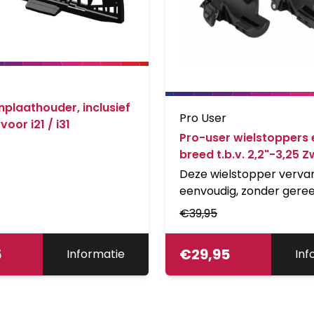
plaathouder, inclusief
Pro User
voor i21 / i31
Pro-user wielstoppers 
breed t.b.v. 2,2"-3,25 Z
Deze wielstopper verva
eenvoudig, zonder gere
de bestaande wielstopper
€
39,95
speciaal ontwikkeld voor
met een brede band tot
5
€
29,95
Informatie
Inf
De set bestaat uit 2 wie
en de fietsband wordt
vastgemaakt door midd
wielhouder spanbandjes