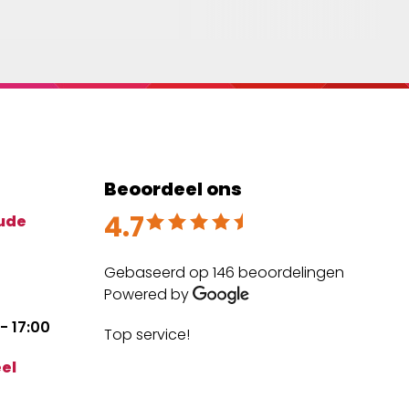
Beoordeel ons
4.7
Beoordeeld met 4.7 uit 5
ude
Gebaseerd op 146 beoordelingen
Powered by
- 17:00
Top service!
The
expe
el
mai