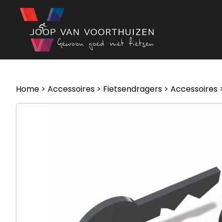
Ga naar de inhoud
Home
>
Accessoires
>
Fietsendragers
>
Accessoires
>