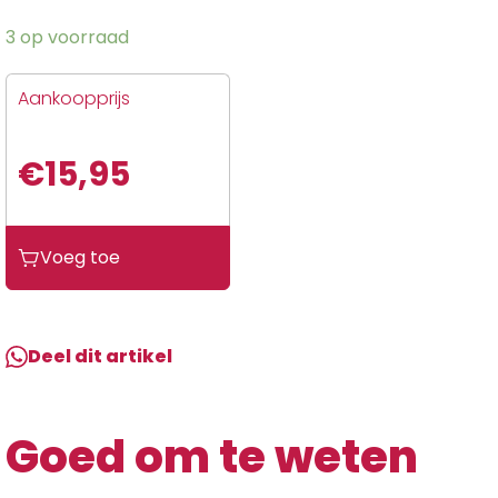
3 op voorraad
Aankoopprijs
€
15,95
Uebler
Voeg toe
Slot
Hefboom
(incl.
reservesleutel)
Deel dit artikel
aantal
Goed om te weten