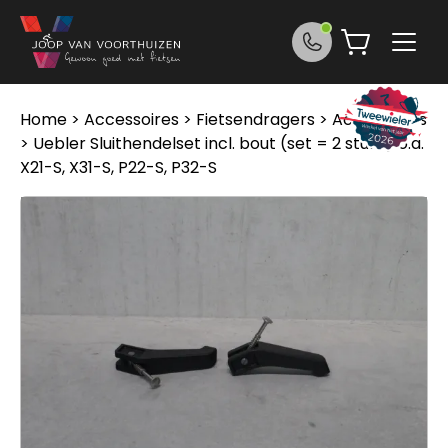
Ga naar de inhoud
Home
>
Accessoires
>
Fietsendragers
>
Accessoires
> Uebler Sluithendelset incl. bout (set = 2 stuks) o.a.
X21-S, X31-S, P22-S, P32-S