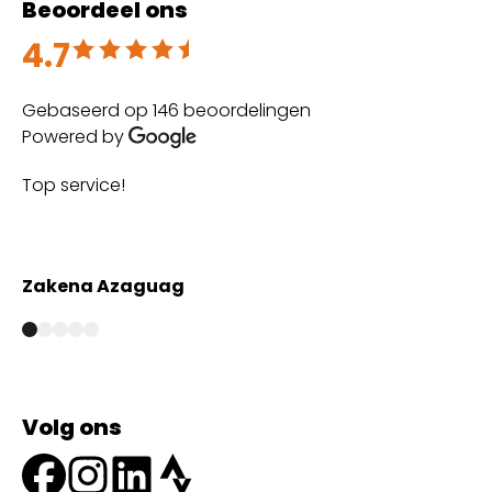
Beoordeel ons
4.7
Beoordeeld met 4.7 uit 5
Gebaseerd op 146 beoordelingen
Powered by
Top service!
Th
wi
Zakena Azaguag
A
Volg ons