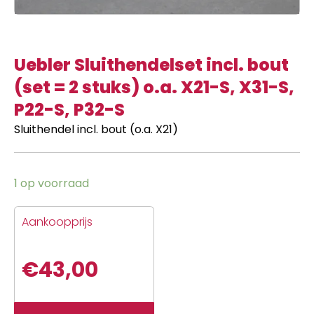
Uebler Sluithendelset incl. bout
(set = 2 stuks) o.a. X21-S, X31-S,
P22-S, P32-S
Sluithendel incl. bout (o.a. X21)
1 op voorraad
Aankoopprijs
€
43,00
Uebler