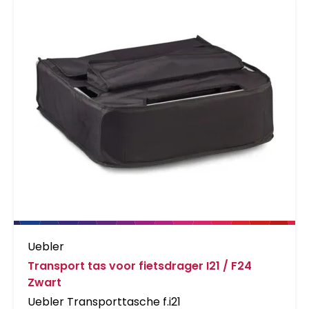
Uebler
Transport tas voor fietsdrager I21 / F24
Zwart
Uebler Transporttasche f.i21