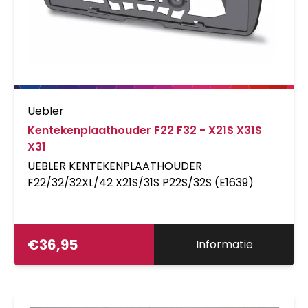
Uebler
Kentekenplaathouder F22 F32 - X21S X31S
X31
UEBLER KENTEKENPLAATHOUDER
F22/32/32XL/42 X21S/31S P22S/32S (E1639)
€
36,95
Informatie