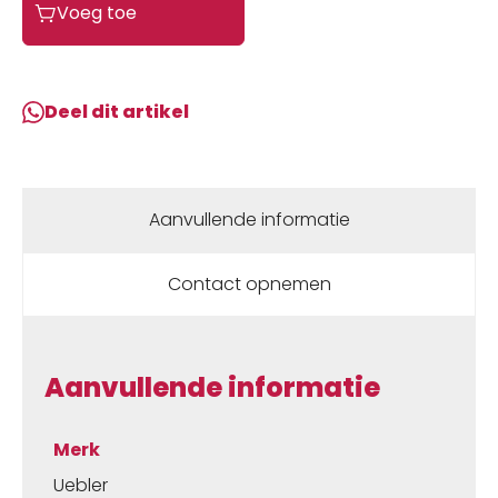
Voeg toe
Sluithendelset
incl.
bout
(set
Deel dit artikel
=
2
stuks)
o.a.
Aanvullende informatie
X21-
S,
Contact opnemen
X31-
S,
P22-
S,
Aanvullende informatie
P32-
S
aantal
Merk
Uebler