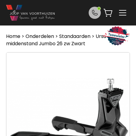
Ga naar de inhoud
Home
>
Onderdelen
>
Standaarden
> Ursus
middenstand Jumbo 26 zw Zwart