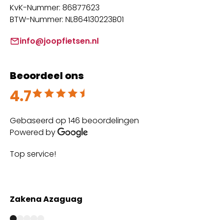
KvK-Nummer: 86877623
BTW-Nummer: NL864130223B01
info@joopfietsen.nl
Beoordeel ons
4.7
Beoordeeld met 4.7 uit 5
Gebaseerd op 146 beoordelingen
Powered by
Top service!
Th
wi
Zakena Azaguag
A