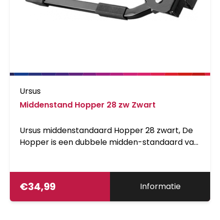
Ursus
Middenstand Hopper 28 zw Zwart
Ursus middenstandaard Hopper 28 zwart, De
Hopper is een dubbele midden-standaard van
100% staal. Hij heeft dezelfde gepatenteerde
beweging als de Jumbo en is ontworpen om
perfect te passen op moederfietsen,
€
34,99
Informatie
transportfietsen en e-bikes. De Hopper is
belastbaar tot 50 kg en verkrijgbaar in twee
lengtematen: 275/300 : 26 inch 27,5cm en 28