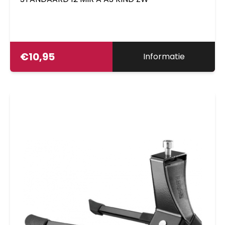
€
10,95
Informatie