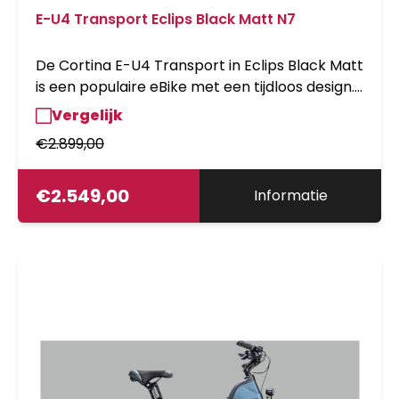
E-U4 Transport Eclips Black Matt N7
De Cortina E-U4 Transport in Eclips Black Matt
is een populaire eBike met een tijdloos design.
Het sterke frame en de voordrager maken
Vergelijk
deze transportfiets zeer praktisch. Met 7
€
2.899,00
versnellingen en elektrische ondersteuning
fiets je moeiteloos langere afstanden. Perfect
voor woon-werkverkeer en boodschappen.
€
2.549,00
Informatie
Een betrouwbare en stijlvolle keuze.