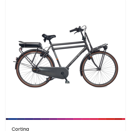
XS;70lux;Paragon;BoBES3;mLiKa Fenders: SB
Alumee;RS Paragon;W52 Chain guard:
RiemenSch.A08-55T-RL45.5-Gen4-CA
Seatpost: bySchulz incl. springs 27.2
Cortina