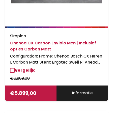
Simplon
Chenoa CX Carbon Enviolo Men | Inclusief
opties Carbon Matt
Configuration: Frame: Chenoa Bosch CX Heren
L Carbon Matt Stem: Ergotec Swell R-Ahead
Vorbau Fork: Rock Shox PARAGON Gold Disc
Vergelijk
1.5", 65mm Spacers: 40mm Spacer Stemcover
€
6.969,00
Acros Shiftcomponents: Env.
HD;Mechanisch;Riemen;CHP-BES3 Brakes:
MT4;PM6;PM7;180/180;CL/6H;EN Display: BES3
€
5.899,00
Informatie
Kiox 300 Wheelset: 8.6 D BK
HBM6000+EnivoloHD Mon50 Carrier: GT
LogoAlu;SnIt2;DM;Topl.DC;oLiKa Lights: IQ-