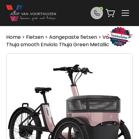
Ga naar de inhoud
Home
>
Fietsen
>
Aangepaste fietsen
> Van Raam
Thuja smooth Enviolo Thuja Green Metallic