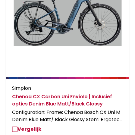
Simplon
Chenoa CX Carbon Uni Enviolo | Inclusief
opties Denim Blue Matt/Black Glossy
Configuration: Frame: Chenoa Bosch CX Uni M
Denim Blue Matt/ Black Glossy Stem: Ergotec
Swell R-Ahead Vorbau Spacers: 40mm Spacer
Vergelijk
Stemcover Acros Shiftcomponents: Env.