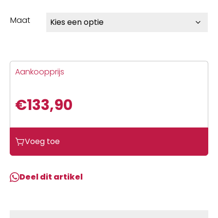
Maat
Aankoopprijs
€
133,90
Vermarc
Voeg toe
Competition
PRR
Bib
Deel dit artikel
Shorts
Zwart
aantal