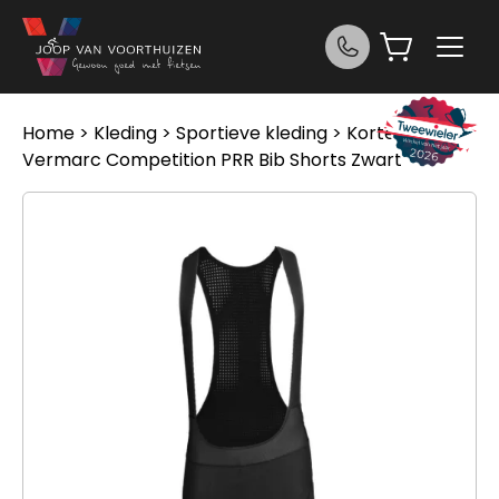
Ga naar de inhoud
Home
>
Kleding
>
Sportieve kleding
>
Korte broek
>
Vermarc Competition PRR Bib Shorts Zwart