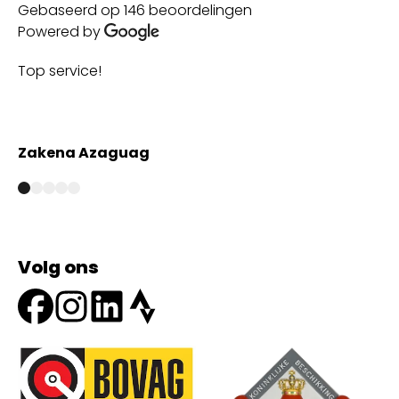
Gebaseerd op 146 beoordelingen
Powered by
Top service!
Th
wi
Zakena Azaguag
A
Volg ons
Onze partners