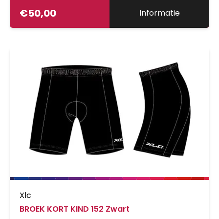
€
50,00
Informatie
Xlc
BROEK KORT KIND 152 Zwart