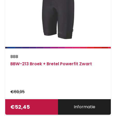
BBB
BBW-213 Broek + Bretel Powerfit Zwart
€
69,95
€
52,45
Informatie