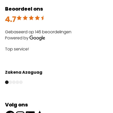
Beoordeel ons
4.7
Beoordeeld met 4.7 uit 5
Gebaseerd op 146 beoordelingen
Powered by
Top service!
Th
wi
Zakena Azaguag
A
Volg ons