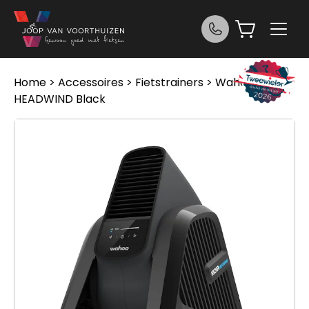
Ga naar de inhoud
Home
>
Accessoires
>
Fietstrainers
> Wahoo KICKR
HEADWIND Black