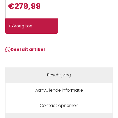
€
279,99
Wahoo
Voeg toe
KICKR
HEADWIND
Black
aantal
Deel dit artikel
Beschrijving
Aanvullende informatie
Contact opnemen