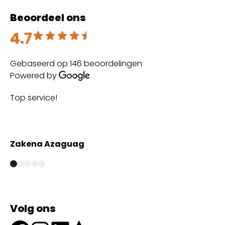
Beoordeel ons
4.7
Beoordeeld met 4.7 uit 5
Gebaseerd op 146 beoordelingen
Powered by
Top service!
Th
wi
Zakena Azaguag
A
Volg ons