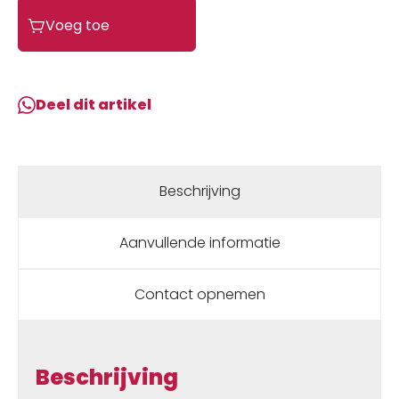
Zefal
Voeg toe
Bidonhouder-
klem
Gizmo
L
Deel dit artikel
aantal
Beschrijving
Aanvullende informatie
Contact opnemen
Beschrijving