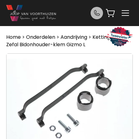
Ga naar de inhoud
Home
>
Onderdelen
>
Aandrijving
>
Kettingen
>
Zefal Bidonhouder-klem Gizmo L