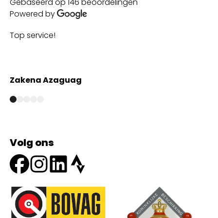
Gebaseerd op 146 beoordelingen
Powered by
Top service!
Th
wi
Zakena Azaguag
A
Volg ons
Onze partners