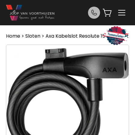
Ga naar de inhoud
Home
>
Sloten
> Axa Kabelslot Resolute 150/8 Zwart