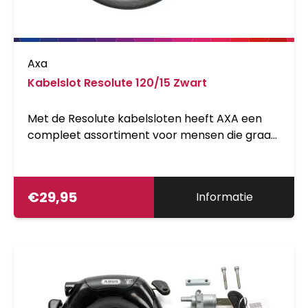
Axa
Kabelslot Resolute 120/15 Zwart
Met de Resolute kabelsloten heeft AXA een
compleet assortiment voor mensen die graag
een licht slot gebruiken. Met de bijbehorende
houder zijn de kabels eenvoudig mee te
nemen. Naast de varianten met een sleutel
€
29,95
Informatie
hebben we ook kabels met een code sluiting