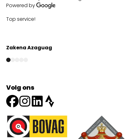
Powered by
Top service!
Th
wi
Zakena Azaguag
A
Volg ons
Onze partners