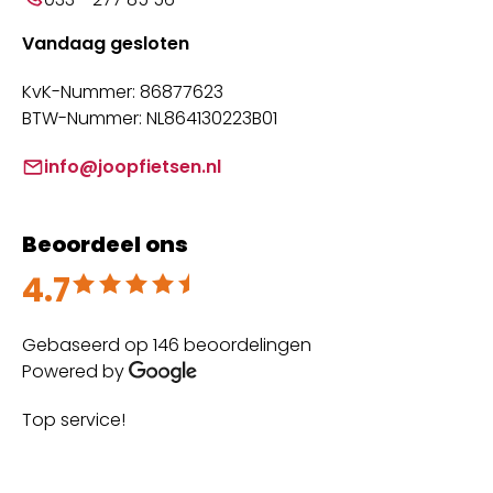
Vandaag gesloten
KvK-Nummer: 86877623
BTW-Nummer: NL864130223B01
info@joopfietsen.nl
Beoordeel ons
4.7
Beoordeeld met 4.7 uit 5
Gebaseerd op 146 beoordelingen
Powered by
Top service!
Th
wi