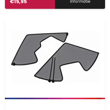
€
15,95
Informatie