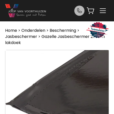
Ga naar de inhoud
Home
>
Onderdelen
>
Bescherming
>
Jasbeschermer
> Gazelle Jasbeschermer 28 inch
lakdoek