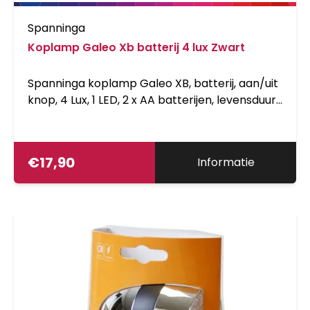
Spanninga
Koplamp Galeo Xb batterij 4 lux Zwart
Spanninga koplamp Galeo XB, batterij, aan/uit
knop, 4 Lux, 1 LED, 2 x AA batterijen, levensduur
batterij &gt; 40u, batterij-laad-indicator,
gewicht &lt; 95g, geschikt voor montage op de
voorvork
€
17,90
Informatie