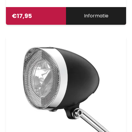
€
17,95
Informatie