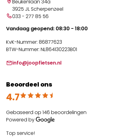
Beukenlaan 34a
3925 JL Scherpenzeel
033 - 277 85 56
Vandaag geopend: 08:30 - 18:00
KvK-Nummer: 86877623
BTW-Nummer: NL864130223B01
info@joopfietsen.nl
Beoordeel ons
4.7
Beoordeeld met 4.7 uit 5
Gebaseerd op 146 beoordelingen
Powered by
Top service!
Th