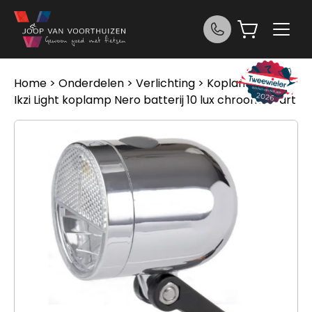
Ga naar de inhoud
Home
>
Onderdelen
>
Verlichting
>
Koplampen
>
Ikzi Light koplamp Nero batterij 10 lux chroom Zwart