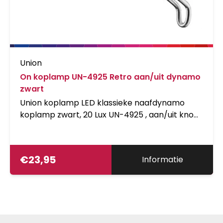
Union
On koplamp UN-4925 Retro aan/uit dynamo
zwart
Union koplamp LED klassieke naafdynamo
koplamp zwart, 20 Lux UN-4925 , aan/uit knop,
2+2 input en output aansluiting op kaart,
Duitse StVZO goedkeur
€
23,95
Informatie