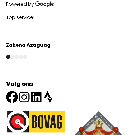
Powered by
Top service!
Th
wi
Zakena Azaguag
A
Volg ons
Onze partners