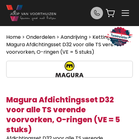
Ga naar de inhoud
Home
>
Onderdelen
>
Aandrijving
>
Kettingen
>
Magura Afdichtingsset D32 voor alle TS verende
voorvorken, O-ringen (VE = 5 stuks)
Magura Afdichtingsset D32
voor alle TS verende
voorvorken, O-ringen (VE = 5
stuks)
Afdichtingsset D32 voor alle TS verende