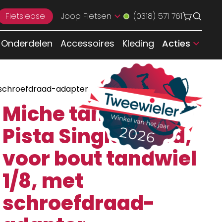
Fietslease
Joop Fietsen
(0318) 571 761
Onderdelen
Accessoires
Kleding
Acties
t schroefdraad-adapter
Miche tandwiel
Pista Singlespeed,
voor bout tandwiel
1/8, met
schroefdraad-