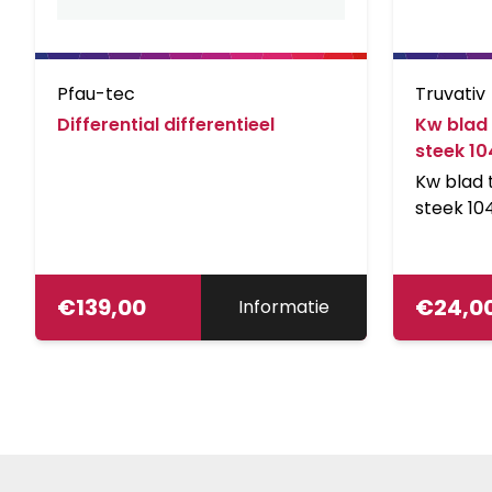
Pfau-tec
Truvativ
Differential differentieel
Kw blad 
steek 1
Kw blad 
steek 10
€
139,00
€
24,0
Informatie