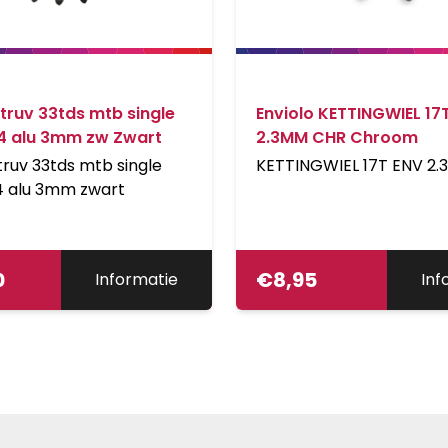
truv 33tds mtb single
Enviolo KETTINGWIEL 17
04 alu 3mm zw Zwart
2.3MM CHR Chroom
truv 33tds mtb single
KETTINGWIEL 17T ENV 2
4 alu 3mm zwart
0
€
8,95
Informatie
Inf