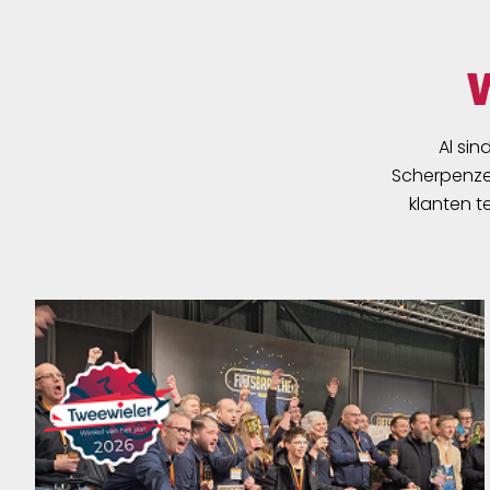
Al sin
Scherpenzee
klanten t