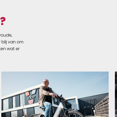
?
swoude,
 blij van om
ken wat er