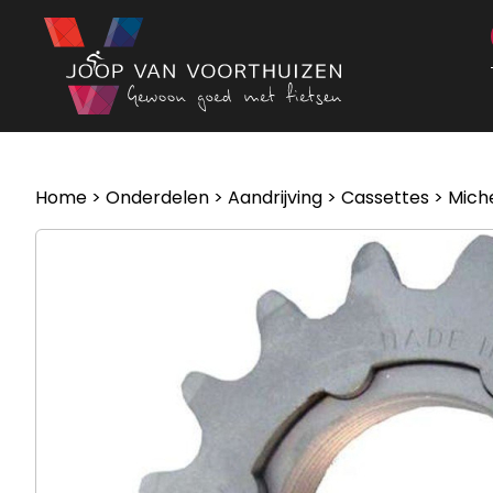
Ga naar de inhoud
Home
>
Onderdelen
>
Aandrijving
>
Cassettes
> Miche