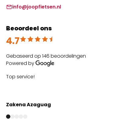
info@joopfietsen.nl
Beoordeel ons
4.7
Beoordeeld met 4.7 uit 5
Gebaseerd op 146 beoordelingen
Powered by
Top service!
Th
wi
Zakena Azaguag
A