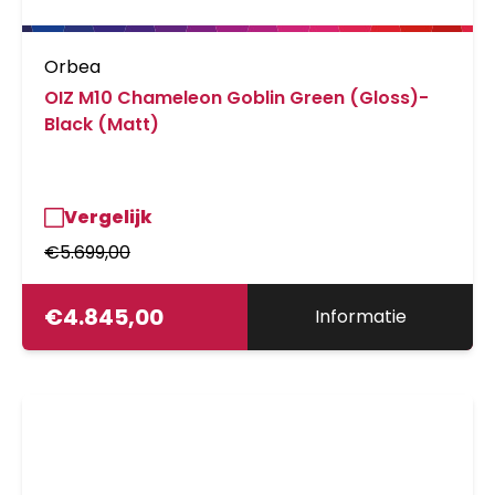
Orbea
OIZ M10 Chameleon Goblin Green (Gloss)-
Black (Matt)
Vergelijk
€
5.699,00
€
4.845,00
Informatie