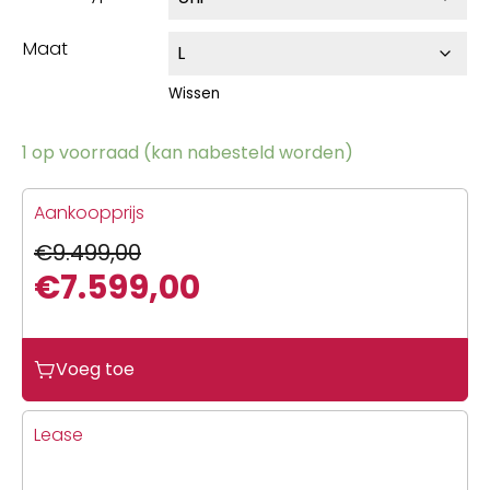
Maat
Wissen
1 op voorraad (kan nabesteld worden)
Aankoopprijs
€
9.499,00
€
7.599,00
Oorspronkelijke
Huidige
prijs
prijs
Voeg toe
was:
is:
€9.499,00.
€7.599,00.
Lease