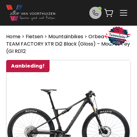
Ga naar de inhoud
Home
>
Fietsen
>
Mountainbikes
> Orbea OIZ M-
TEAM FACTORY XTR Di2 Black (Gloss) – Mouse Grey
(Gl RD12
Aanbieding!