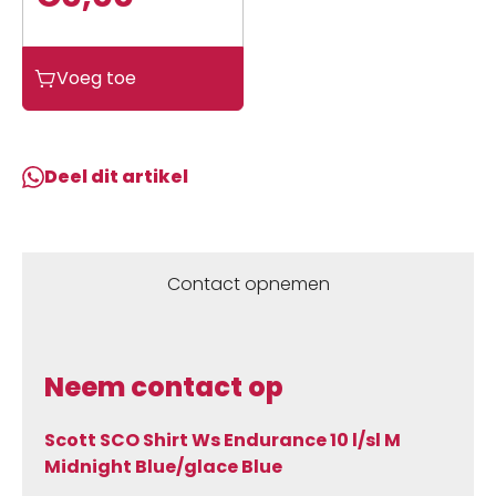
Scott
Voeg toe
SCO
Shirt
Ws
Endurance
Deel dit artikel
10
l/sl
M
Midnight
Contact opnemen
Blue/glace
Blue
aantal
Neem contact op
Scott SCO Shirt Ws Endurance 10 l/sl M
Midnight Blue/glace Blue