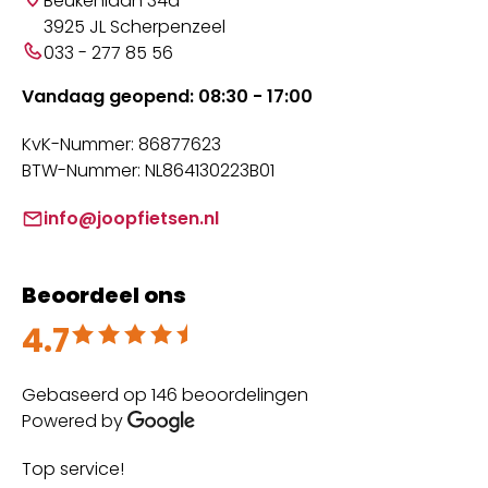
Beukenlaan 34a
3925 JL Scherpenzeel
033 - 277 85 56
Vandaag geopend: 08:30 - 17:00
KvK-Nummer: 86877623
BTW-Nummer: NL864130223B01
info@joopfietsen.nl
Beoordeel ons
4.7
Beoordeeld met 4.7 uit 5
Gebaseerd op 146 beoordelingen
Powered by
Top service!
Th