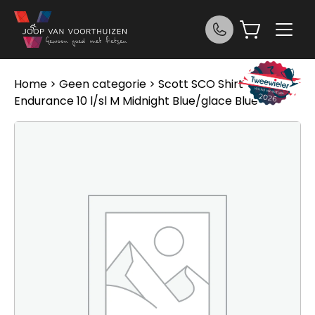
Ga naar de inhoud
Home
>
Geen categorie
> Scott SCO Shirt Ws
Endurance 10 l/sl M Midnight Blue/glace Blue