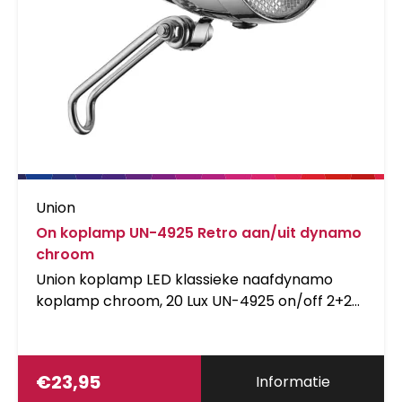
Union
On koplamp UN-4925 Retro aan/uit dynamo
chroom
Union koplamp LED klassieke naafdynamo
koplamp chroom, 20 Lux UN-4925 on/off 2+2
input en output aansluiting , op kaart, Duitse
StVZO goedkeur
€
23,95
Informatie