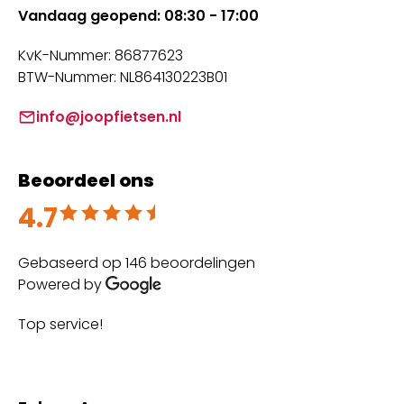
Vandaag geopend: 08:30 - 17:00
KvK-Nummer: 86877623
BTW-Nummer: NL864130223B01
info@joopfietsen.nl
Beoordeel ons
4.7
Beoordeeld met 4.7 uit 5
Gebaseerd op 146 beoordelingen
Powered by
Top service!
Th
wi