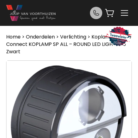
Ga naar de inhoud
Home
>
Onderdelen
>
Verlichting
>
Koplampen
> Sp
Connect KOPLAMP SP ALL – ROUND LED LIGHT 200
Zwart