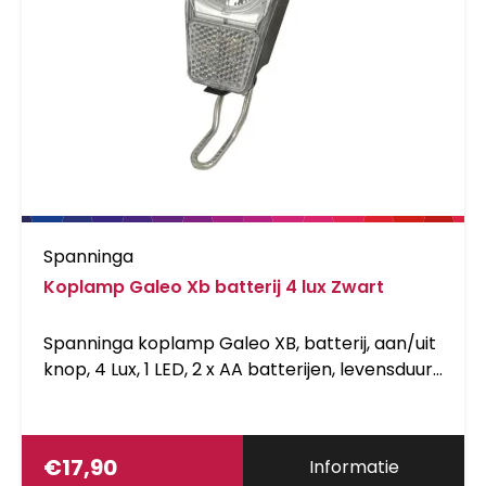
Spanninga
Koplamp Galeo Xb batterij 4 lux Zwart
Spanninga koplamp Galeo XB, batterij, aan/uit
knop, 4 Lux, 1 LED, 2 x AA batterijen, levensduur
batterij &gt; 40u, batterij-laad-indicator,
gewicht &lt; 95g, geschikt voor montage op de
voorvork
€
17,90
Informatie