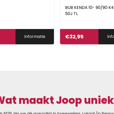
BUB KENDA 10- 90/90 K4
50J TL
€
32,95
Informatie
Inf
Wat maakt Joop uniek
ds 1926 zijn we dé specialist in tweewielers. Lokaal (in Ren