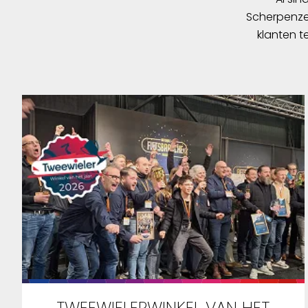
Scherpenzee
klanten t
TWEEWIELERWINKEL VAN HET