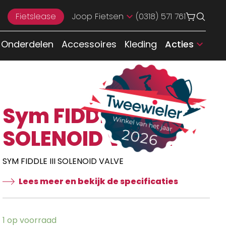
Fietslease
Joop Fietsen
(0318) 571 761
Onderdelen
Accessoires
Kleding
Acties
Sym FIDDLE III
SOLENOID VALVE
SYM FIDDLE III SOLENOID VALVE
Lees meer en bekijk de specificaties
1 op voorraad