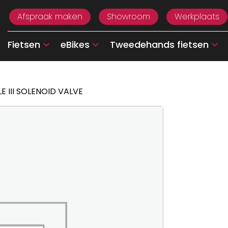
Afspraak maken
Showroom
Werkplaats
Fietsen
eBikes
Tweedehands fietsen
E III SOLENOID VALVE