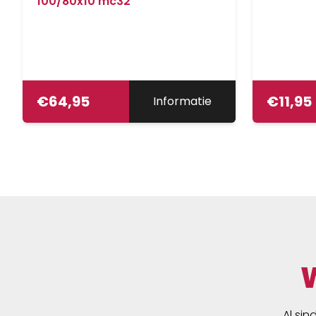
100/80x10 mc32
€
64,95
€
11,95
Informatie
Al sin