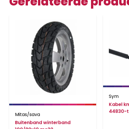
Gerelateerde produ
Sym
Kabel km
44830-
Mitas/sava
Buitenband winterband