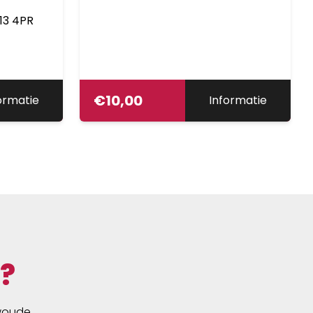
13 4PR
€
10,00
ormatie
Informatie
?
swoude,