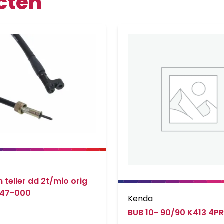
cten
 teller dd 2t/mio orig
t47-000
Kenda
BUB 10- 90/90 K413 4PR