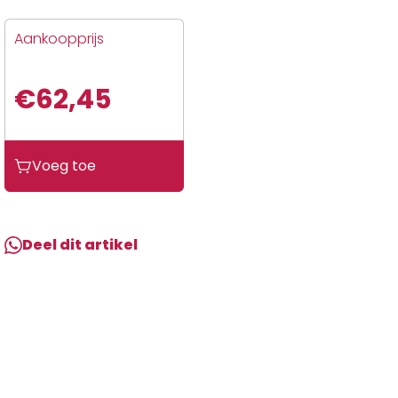
Aankoopprijs
€
62,45
Sym
Voeg toe
FIDDLE
III
SOLENOID
VALVE
Deel dit artikel
aantal