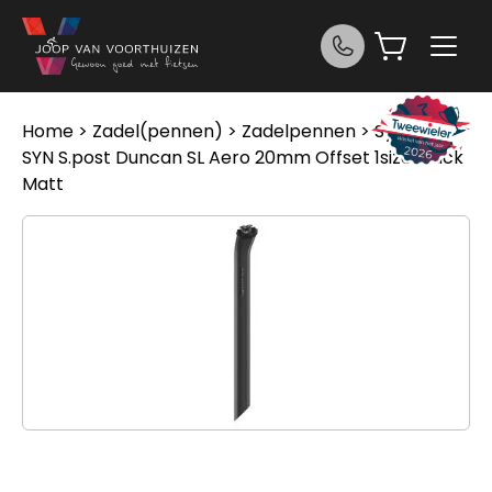
Ga naar de inhoud
Home
>
Zadel(pennen)
>
Zadelpennen
> Syncros
SYN S.post Duncan SL Aero 20mm Offset 1size Black
Matt