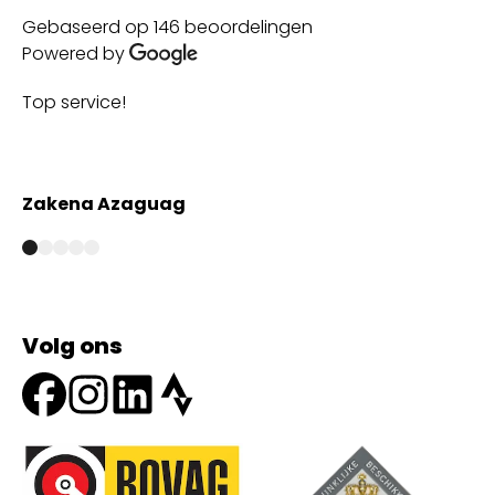
Gebaseerd op 146 beoordelingen
Powered by
Top service!
Th
wi
Zakena Azaguag
A
Volg ons
Onze partners