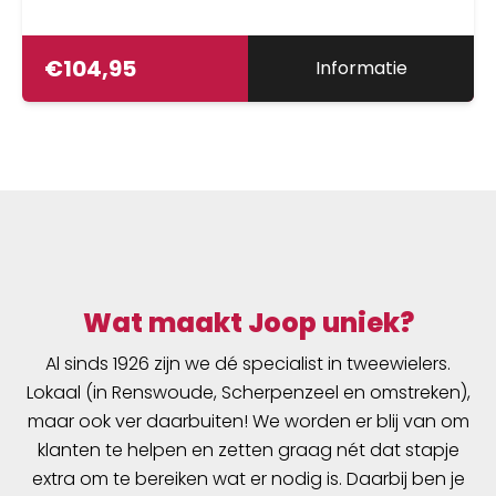
trapbewegingen van de fietser kan volgen,
wordt het comfort verhoogd, wordt er minder
druk uitgeoefend op de tussenwervelschijven
€
104,95
Informatie
en wordt de druk op de zitbotten verder
verminderd. De flex en active beweging
kunnen worden aangepast aan het
lichaamsgewicht met de comfortsticks in de
actieve demper.Maatvoering 621 City/
Comfort SerieVoor zadels van de 621
Comfort-modellenreeks gelden de volgende
uitzonderingen:Zitbotafstand kleiner dan of
gelijk aan 12 cm &gt;&gt; Zadelbreedte 18
Wat maakt Joop uniek?
cmZitbotafstand groter dan 12 cm &gt;&gt;
Zadelbreedte 21Bij een gewicht van boven de
Al sinds 1926 zijn we dé specialist in tweewielers.
120 kg &gt;&gt; Zadelbreedte 24
Lokaal (in Renswoude, Scherpenzeel en omstreken),
cmVerkrijgbaar in ZADELBREEDTES 18, 21 &amp;
maar ook ver daarbuiten! We worden er blij van om
24 cm.SPECIFICATIES SQLAB 621 ERGOLUX
klanten te helpen en zetten graag nét dat stapje
ACTIVE 2.0TOEPASSINGSGEBIED:
extra om te bereiken wat er nodig is. Daarbij ben je
STAD/COMFORTLENGTE: 277 mmHARDHEID IN