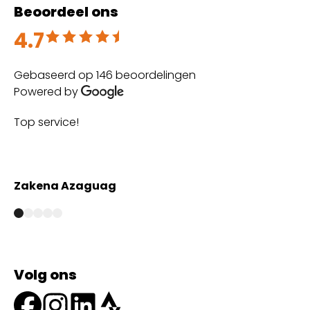
Beoordeel ons
4.7
Beoordeeld met 4.7 uit 5
Gebaseerd op 146 beoordelingen
Powered by
Top service!
Th
wi
Zakena Azaguag
A
Volg ons