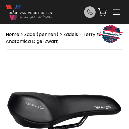
Ga naar de inhoud
Home
>
Zadel(pennen)
>
Zadels
> Terry zadel
Anatomica D gel Zwart