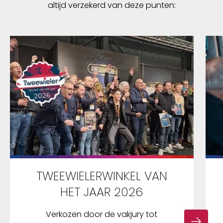
SQ-SHORE: 45DRUKVERLICHTING GEVOELIGE
altijd verzekerd van deze punten:
DELEN: 70%MATERIAAL RAILS: SOLID
CRMOMATERIAAL COVER: C50MATERIAAL
PADDING: COMFOAMMAX. GEWICHT: 130
kgGESLACHT: UNISEX. Door het opmeten van
de afstand tussen de zitbotten en het
zadelconcept met de hogere achterkant en
een lagere voorkant, is het niet nodig om
onderscheid te maken tussen mannen en
vrouwen.ZADELBREEDTES SQLAB 621 ERGOLUX
ACTIVE 2.018 cm: 632 g21 cm: 648 g24 cm: 665
g
TWEEWIELERWINKEL VAN
HET JAAR 2026
Verkozen door de vakjury tot