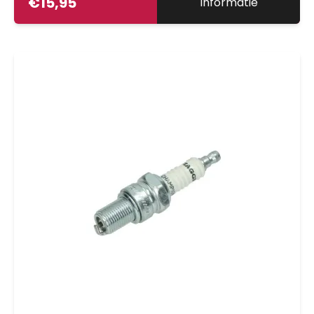
€
15,95
Informatie