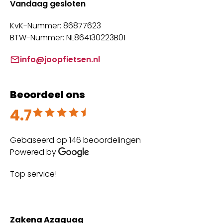
Vandaag gesloten
KvK-Nummer: 86877623
BTW-Nummer: NL864130223B01
info@joopfietsen.nl
Beoordeel ons
4.7
Beoordeeld met 4.7 uit 5
Gebaseerd op 146 beoordelingen
Powered by
Top service!
Th
wi
Zakena Azaguag
A