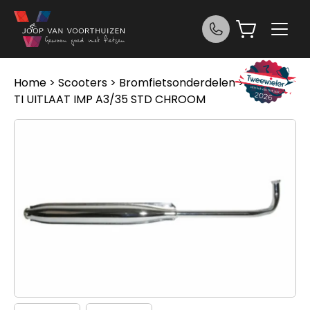
Ga naar de inhoud
Home
>
Scooters
>
Bromfietsonderdelen
> Tomos
TI UITLAAT IMP A3/35 STD CHROOM