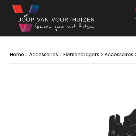
Ga naar de inhoud
Home
>
Accessoires
>
Fietsendragers
>
Accessoires
>