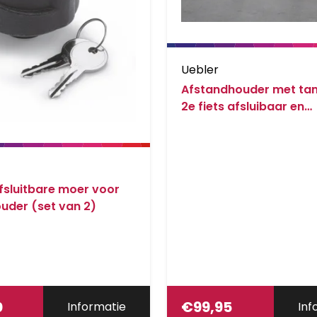
Uebler
Afstandhouder met ta
2e fiets afsluibaar en
afneembaar Voor dikk
en carbonframes
fsluitbare moer voor
uder (set van 2)
0
€
99,95
Informatie
Inf