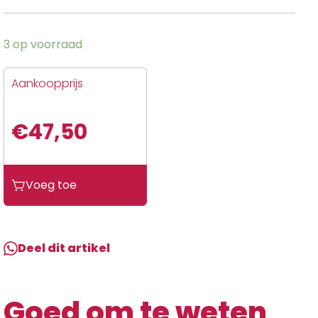
3 op voorraad
Aankoopprijs
€
47,50
Uebler
Voeg toe
Lichtarm
met
deksel
rechts
Deel dit artikel
➢i21
/
i21
Goed om te weten
DC