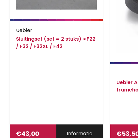
Uebler
Sluitingset (set = 2 stuks) ➢F22
/ F32 / F32XL / F42
Uebler A
frameho
€
43,00
€
53,5
Informatie