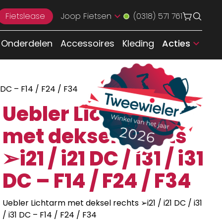
Fietslease
Joop Fietsen
(0318) 571 761
Onderdelen
Accessoires
Kleding
Acties
 DC – F14 / F24 / F34
Uebler Lichtarm
met deksel rechts
➢i21 / i21 DC / i31 / i31
DC – F14 / F24 / F34
Uebler Lichtarm met deksel rechts ➢i21 / i21 DC / i31
/ i31 DC – F14 / F24 / F34