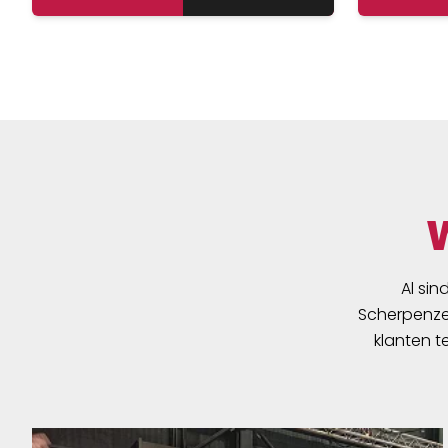
Al sin
Scherpenzee
klanten t