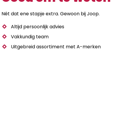
/
i31
Nét dat ene stapje extra. Gewoon bij Joop.
/
i31
Altijd persoonlijk advies
DC
Vakkundig team
-
F14
Uitgebreid assortiment met A-merken
/
F24
/
F34
aantal