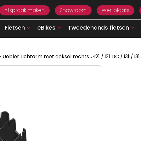
Afspraak maken
Showroom
Werkplaats
Fietsen
eBikes
Tweedehands fietsen
 Uebler Lichtarm met deksel rechts ➢i21 / i21 DC / i31 / i31