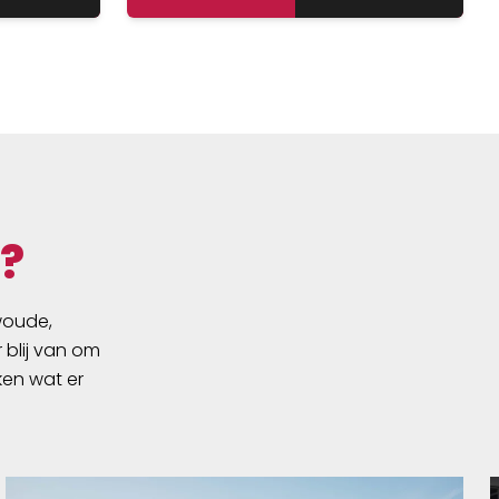
?
swoude,
 blij van om
ken wat er