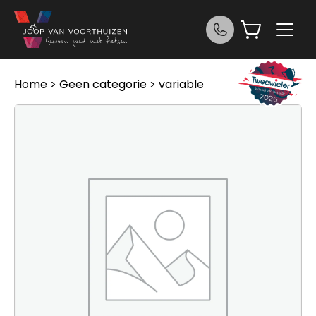
Ga naar de inhoud
Home
>
Geen categorie
> variable