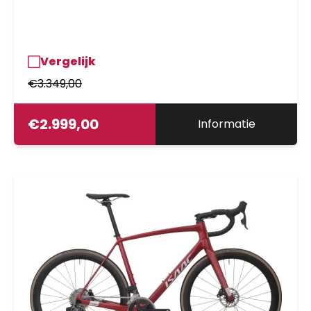
Vergelijk
€
3.349,00
€
2.999,00
Informatie