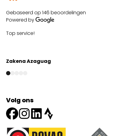
Gebaseerd op 146 beoordelingen
Powered by
Top service!
Th
wi
Zakena Azaguag
A
Volg ons
Onze partners