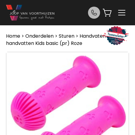
Ga naar de inhoud
Home
>
Onderdelen
>
Sturen
>
Handvaten
> Widek
handvatten Kids basic (pr) Roze