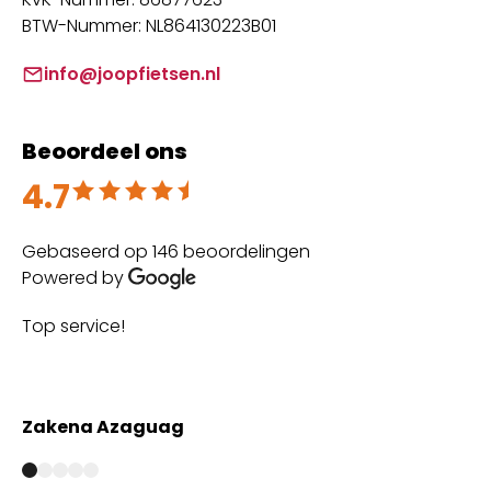
BTW-Nummer: NL864130223B01
info@joopfietsen.nl
Beoordeel ons
4.7
Beoordeeld met 4.7 uit 5
Gebaseerd op 146 beoordelingen
Powered by
The best customer service and 
with high quality maintenance 
Anmar Marjan