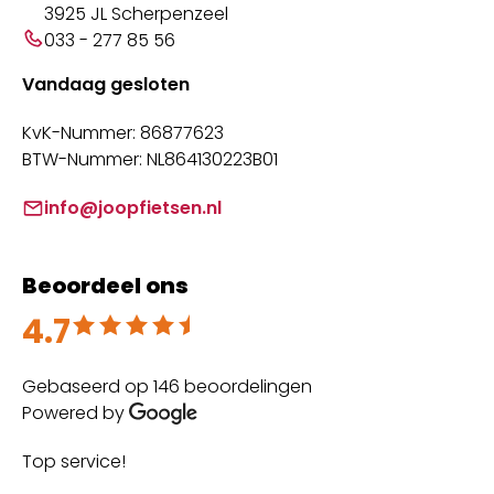
3925 JL Scherpenzeel
033 - 277 85 56
Vandaag gesloten
KvK-Nummer: 86877623
BTW-Nummer: NL864130223B01
info@joopfietsen.nl
Beoordeel ons
4.7
Beoordeeld met 4.7 uit 5
Gebaseerd op 146 beoordelingen
Powered by
Top service!
Th
wi