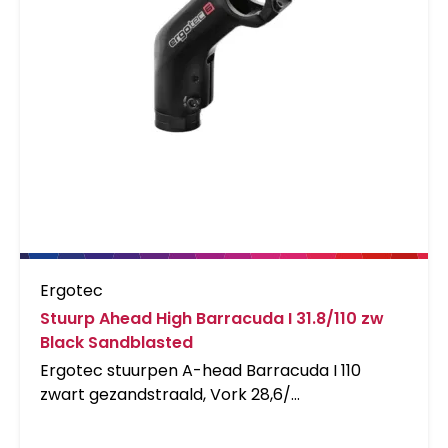
Ergotec
Stuurp Ahead High Barracuda I 31.8/110 zw
Black Sandblasted
Ergotec stuurpen A-head Barracuda I 110
zwart gezandstraald, Vork 28,6/
stuurbochtdiamter 31,8/ lengte 110mm
45graden, safety level 6