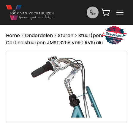
Ga naar de inhoud
Home
>
Onderdelen
>
Sturen
>
Stuur(pennen)
>
Cortina stuurpen JMST3258 vb90 RVS/alu