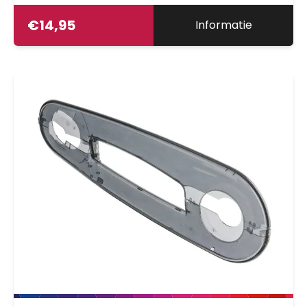
€
14,95
Informatie