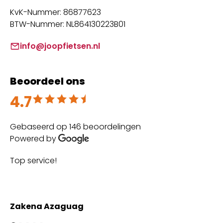
KvK-Nummer: 86877623
BTW-Nummer: NL864130223B01
info@joopfietsen.nl
Beoordeel ons
4.7
Beoordeeld met 4.7 uit 5
Gebaseerd op 146 beoordelingen
Powered by
Top service!
Th
wi
Zakena Azaguag
A