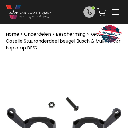
Ga naar de inhoud
Home
>
Onderdelen
>
Bescherming
>
Kettingkast
>
Gazelle Stuuronderdeel beugel Busch & Muller voor
koplamp BES2