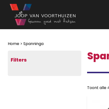
Ga naar de inhoud
Home
> Spanninga
Spa
Filters
Toont alle 