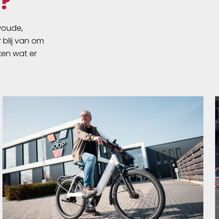
?
swoude,
 blij van om
ken wat er