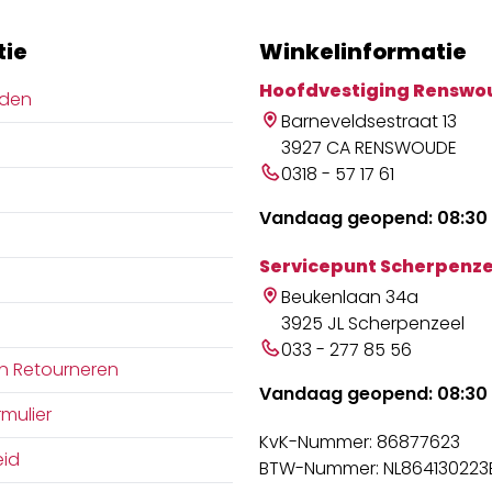
tie
Winkelinformatie
Hoofdvestiging Renswo
jden
Barneveldsestraat 13
3927 CA RENSWOUDE
0318 - 57 17 61
Vandaag geopend: 08:30 
Servicepunt Scherpenze
Beukenlaan 34a
3925 JL Scherpenzeel
033 - 277 85 56
n Retourneren
Vandaag geopend: 08:30 
mulier
KvK-Nummer: 86877623
eid
BTW-Nummer: NL864130223