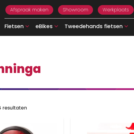
Afspraak maken
Showroom
Werkplaats
Fietsen
eBikes
Tweedehands fietsen
nninga
4 resultaten