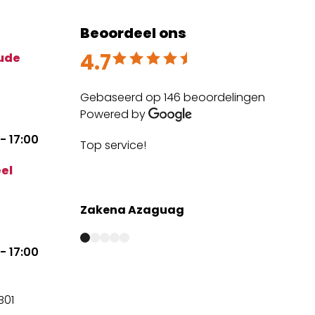
Beoordeel ons
4.7
Beoordeeld met 4.7 uit 5
ude
Gebaseerd op 146 beoordelingen
Powered by
- 17:00
Top service!
The
expe
el
mai
Zakena Azaguag
Anm
- 17:00
B01