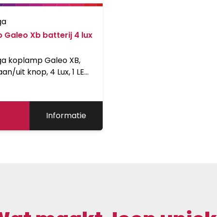
ga
Galeo Xb batterij 4 lux
a koplamp Galeo XB,
aan/uit knop, 4 Lux, 1 LED,
tterijen, levensduur
&gt; 40u, batterij-laad-
, gewicht &lt; 95g,
Informatie
 voor montage op de
k