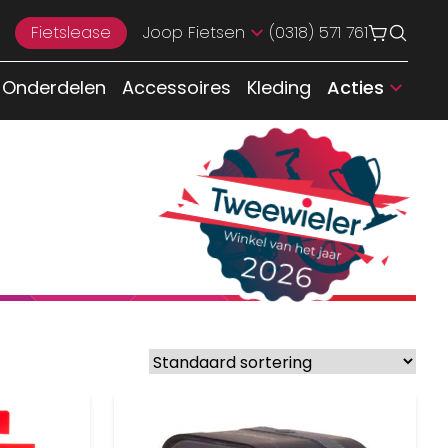
Fietslease
Joop Fietsen
(0318) 571 761
Onderdelen
Accessoires
Kleding
Acties