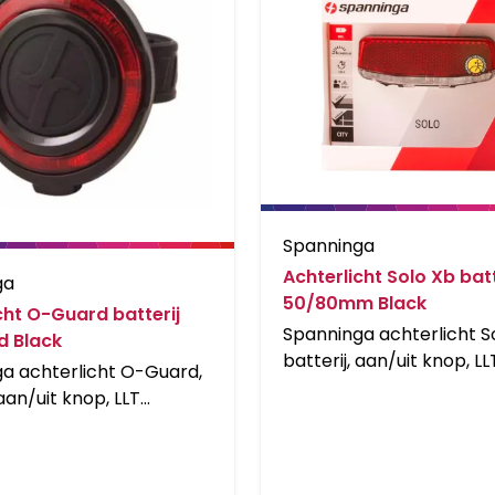
Spanninga
Achterlicht Solo Xb batt
ga
50/80mm Black
cht O-Guard batterij
Spanninga achterlicht So
d Black
batterij, aan/uit knop, LL
a achterlicht O-Guard,
technologie (geintegre
 aan/uit knop, LLT
lichtgeleider voor extra
gie (geintegreerde
zichtbaarheid), 1 LED, 2 
ider voor extra
batterijen, levensduur ba
heid), 2 LEDs, 2 x AAA
&gt; 100u, batterij-laad-