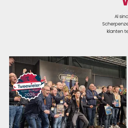
Al sin
Scherpenzee
klanten t