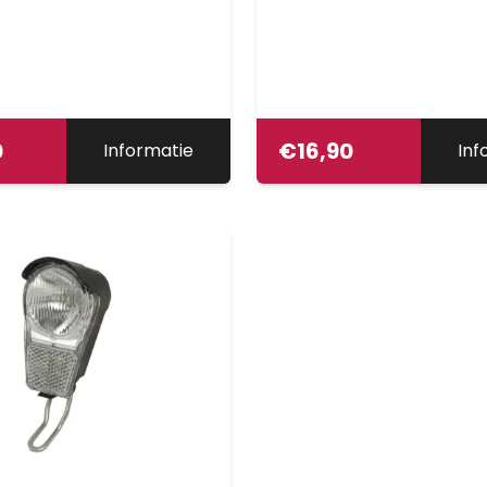
n, levensduur batterij
gewicht &lt; 60g, geschi
 batterij-laad-indicator,
montage op alle drager
lt; 70g, geschikt voor
een 50mm of 80mm
op het spatbord,
boutafstand, Duitse StV
tVZO goedkeur
goedkeur
0
€
16,90
Informatie
Inf