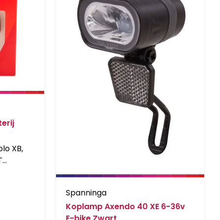
erij
lo XB,
T
erde
Spanninga
x AAA
Koplamp Axendo 40 XE 6-36v
tterij
E-bike Zwart
indicator,