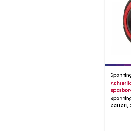
Spannin
Achterli
spatbor
Spanning
batterij,
technolo
lichtgele
zichtbaar