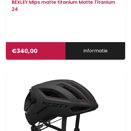
BEXLEY Mips matte titanium Matte Titanium
24
€
340,00
Informatie