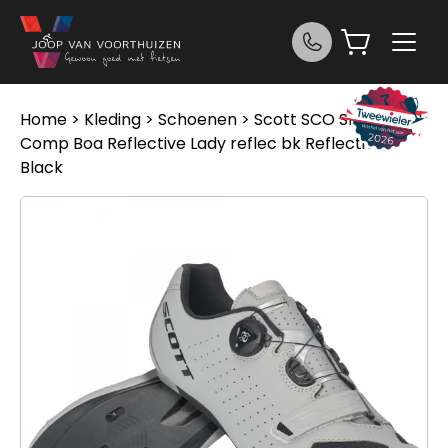
Ga naar de inhoud
Home
>
Kleding
>
Schoenen
> Scott SCO Shoe Road
Comp Boa Reflective Lady reflec bk Reflective
Black