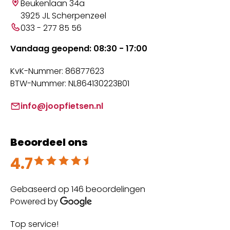
Beukenlaan 34a
3925 JL Scherpenzeel
033 - 277 85 56
Vandaag geopend: 08:30 - 17:00
KvK-Nummer: 86877623
BTW-Nummer: NL864130223B01
info@joopfietsen.nl
Beoordeel ons
4.7
Beoordeeld met 4.7 uit 5
Gebaseerd op 146 beoordelingen
Powered by
Top service!
Th